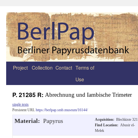
Project
Collection
Contact
Terms of
Zum
Use
Inhalt
springen
P. 21285 R:
Abrechnung und Iambische Trimeter
single texts
Persistent URL
https://berlpap.smb.museum/16144/
Material:
Papyrus
Acquisition:
Blechkiste 321
Find Location:
Abusir el-
Melek