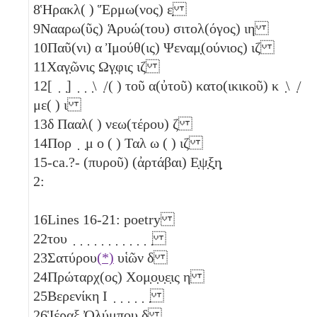
8
Ἡρακλ( ) Ἕρμω(νος)
ε̣
9
Νααρω(ῦς) Ἁρυώ(του) σιτολ(όγος)
ιη
10
Παῦ(νι)
α
Ἰμούθ(ις) Ψεναμ̣(ούνιος)
ιζ
11
Χαγ̣ῶνις Ωγ̣φις
ιζ
12
[ ̣ ̣] ̣ ̣ ̣\ ̣/( ) τοῦ α(ὐτοῦ) κατο(ικικοῦ) κ ̣\ ̣/
με( )
ι
13
δ
Πααλ( ) νεω(τέρου)
ζ
14
Πορ ̣ ̣μ
ο
( ) Ταλ
ω
( )
ιζ
15
-ca.?- (πυροῦ) (ἀρτάβαι)
Ε̣ψ̣ξ̣η̣
2:
16
Lines 16-21: poetry
22
του ̣ ̣ ̣ ̣ ̣ ̣ ̣ ̣ ̣ ̣ ̣ ̣
23
Σατύρου
(*)
υἱῶν
δ
24
Πρώταρχ(ος) Χομ̣ο̣υ̣ε̣ις
η
25
Βερενίκη Ι ̣ ̣ ̣ ̣ ̣ ̣
26
Ἱέραξ Ὀλύμπου
δ