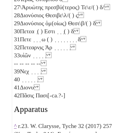
27
\Ἁρυώτης πρεσβύ(τερος) Τε\ε/( )
δ
/
28
Διονύσιος Θεσιβε\λ/( )
ϛ
29
Διονύσιος ὁμ(οίως) Θεσι\β/( )
δ
30
Πετεα ̣( ) Εστι ̣ ̣ ̣( )
δ
31
Πετε ̣ ̣ ̣
ω
( ) ̣ ̣ ̣ ̣ ̣ ̣ ̣ ̣
δ
32
Πετεαρν̣ις̣ Ἁρ ̣ ̣ ̣ ̣ ̣ ̣
33
υἱῶν ̣ ̣ ̣ ̣ ̣
-- -- -- -- --
39
Νεχ ̣ ̣ ̣ ̣
40
̣ ̣ ̣ ̣ ̣ ̣
41
Διονυ
42
Πᾶσις Πασι[-ca.?-]
Apparatus
^
r.23. W. Clarysse, Tyche 32 (2017) 257