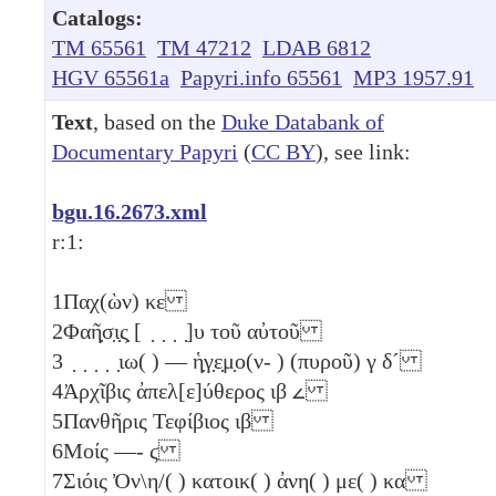
Catalogs:
TM 65561
TM 47212
LDAB 6812
HGV 65561a
Papyri.info 65561
MP3 1957.91
Text
, based on the
Duke Databank of
Documentary Papyri
(
CC BY
), see link:
bgu.16.2673.xml
r:
1:
1
Παχ(ὼν)
κε
2
Φαῆ̣σ̣ι̣ς̣ [ ̣ ̣ ̣ ̣]υ τοῦ αὐτοῦ
3
̣ ̣ ̣ ̣ ̣ιω( ) — ἡ̣γ̣ε̣μ̣ο(ν- ) (πυροῦ)
γ
δ´
4
Ἀρχῖβις ἀπελ[ε]ύθερος
ιβ
𐅵
5
Πανθῆρις Τεφίβιος
ιβ
6
Μοίς —-
ϛ
7
Σιόις Ὀν\η/( ) κατοικ( ) ἀνη( ) με( )
κα