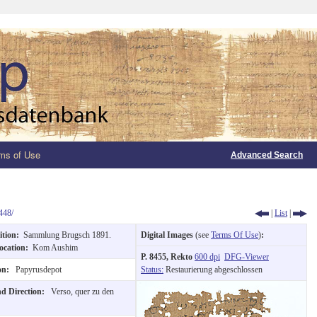
ms of Use
Advanced Search
448/
|
List
|
ition:
Sammlung Brugsch 1891.
Digital Images
(see
Terms Of Use
)
:
ocation:
Kom Aushim
P. 8455, Rekto
600 dpi
DFG-Viewer
ion:
Papyrusdepot
Status:
Restaurierung abgeschlossen
nd Direction:
Verso, quer zu den