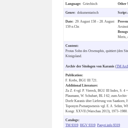
Language:
Griechisch
Other 
Genre:
dokumentarisch
Script
Date:
29. August 158 – 28. August
Prove
159 n.Chr.
Arsinoi
Bezugs
Meris, 
Content:
Protas Sohn des Orsenuphis, quittiert (den Sit
Königsland.
Archiv der Sitologen von Karanis
(
TM Arch
Publication:
F. Krebs, BGU III 721.
Additional Literature:
Zu Z. 4 vgl. P. Viereck, BGU III Index, S. 4 =
Plaumann, W. Schubart, BL I 62; zum Archiv v
Dorfe Karanis über Lieferung von Saatkorn,
Toponym Psenarpsenesis vgl. E. A. Selim, Wh
Kongr. XXVII (Warschau 2013), 1973–1980.
Catalogs:
TM 9319
HGV 9319
Papyri.info 9319