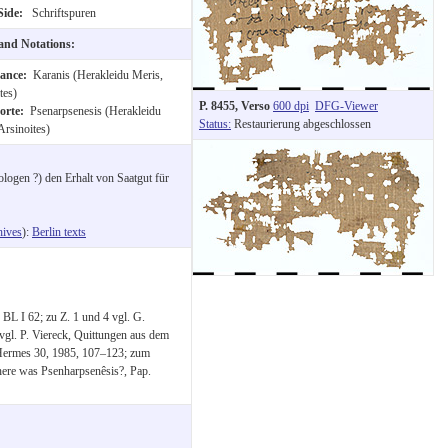
Side:
Schriftspuren
 and Notations:
nance:
Karanis (Herakleidu Meris,
tes)
P. 8455, Verso
600 dpi
DFG-Viewer
orte:
Psenarpsenesis (Herakleidu
Status:
Restaurierung abgeschlossen
Arsinoites)
ologen ?) den Erhalt von Saatgut für
ives
):
Berlin texts
 BL I 62; zu Z. 1 und 4 vgl. G.
gl. P. Viereck, Quittungen aus dem
 Hermes 30, 1985, 107–123; zum
ere was Psenharpsenêsis?, Pap.