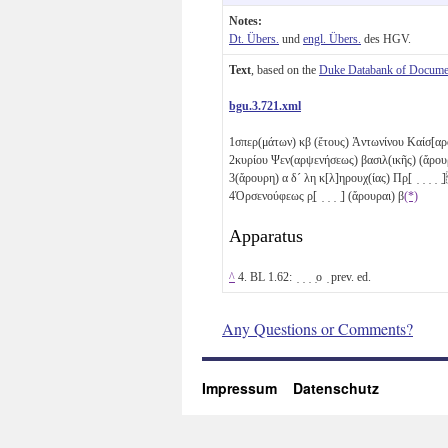
Notes:
Dt. Übers.
und
engl. Übers.
des HGV.
Text
, based on the
Duke Databank of Documen
bgu.3.721.xml
1
σπερ(μάτων)
κβ
(ἔτους) Ἀντωνίνου Καίσ[
2
κυρίου Ψεν(αρψενήσεως) βασιλ(ικῆς) (ἄρου
3
(ἄρουρη)
α
δ´
λη
κ[λ]ηρουχ(ίας) Πρ̣[ ̣ ̣ ̣ ̣
4
Ὀρσενούφεως ρ̣[ ̣ ̣ ̣ ̣] (ἄρουραι)
β
(*)
Apparatus
^
4. BL 1.62: ̣ ̣ ̣ ̣ο ̣ prev. ed.
Any Questions or Comments?
Impressum
Datenschutz