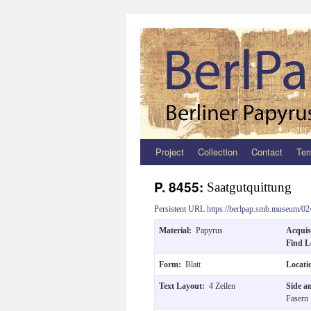
Project
Collection
Contact
Ter
Zum
Inhalt
P. 8455:
Saatgutquittung
springen
Persistent URL
https://berlpap.smb.museum/02
Material:
Papyrus
Acquis
Find L
Form:
Blatt
Locat
Text Layout:
4 Zeilen
Side a
Fasern