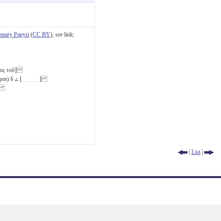
tary Papyri
(
CC BY
), see link:
αρος τοῦ]
ραι)
δ
𐅵
[ ̣ ̣ ̣ ̣ ̣ ̣]
 ̣]
|
List
|