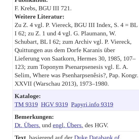
F. Krebs, BGU III 721.
Weitere Literatur:
Zu Z. 4 vgl. P. Viereck, BGU III Index, S. 4 = BL
I 62; zu Z. 1 und 4 vgl. G. Plaumann, W.
Schubart, BL I 62; zum Archiv vgl. P. Viereck,
Quittungen aus dem Dorfe Karanis über
Lieferung von Saatkorn, Hermes 30, 1985, 107–
123; zum Toponym Psenarpsenesis vgl. E. A.
Selim, Where was Psenharpsenêsis?, Pap. Kongr.
XXVII (Warschau 2013), 1973–1980.
Kataloge:
TM 9319
HGV 9319
Papyri.info 9319
Bemerkungen:
Dt. Übers.
und
engl. Übers.
des HGV.
Text
, basierend auf der
Duke Databank of