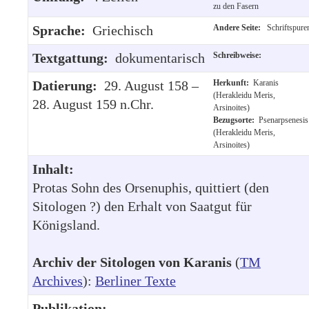
zu den Fasern
Sprache:
Griechisch
Andere Seite:
Schriftspure
Textgattung:
dokumentarisch
Schreibweise:
Datierung:
29. August 158 –
Herkunft:
Karanis
(Herakleidu Meris,
28. August 159 n.Chr.
Arsinoites)
Bezugsorte:
Psenarpsenesis
(Herakleidu Meris,
Arsinoites)
Inhalt:
Protas Sohn des Orsenuphis, quittiert (den
Sitologen ?) den Erhalt von Saatgut für
Königsland.
Archiv der Sitologen von Karanis
(
TM
Archives
):
Berliner Texte
Publikation: