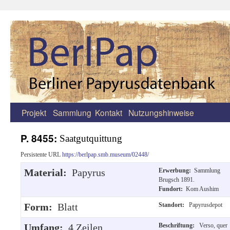
Projekt
Sammlung
Kontakt
Nutzungshinweise
Zum
Inhalt
P. 8455:
Saatgutquittung
springen
Persistente URL
https://berlpap.smb.museum/02448/
Material:
Papyrus
Erwerbung:
Sammlung
Brugsch 1891.
Fundort:
Kom Aushim
Form:
Blatt
Standort:
Papyrusdepot
Umfang:
4 Zeilen
Beschriftung:
Verso, quer