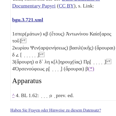
Documentary Papyri
(
CC BY
), s. Link:
bgu.3.721.xml
1
σπερ(μάτων)
κβ
(ἔτους) Ἀντωνίνου Καίσ[αρος
τοῦ]
2
κυρίου Ψεν(αρψενήσεως) βασιλ(ικῆς) (ἄρουραι)
δ
𐅵
[ ̣ ̣ ̣ ̣ ̣ ̣]
3
(ἄρουρη)
α
δ´
λη
κ[λ]ηρουχ(ίας) Πρ̣[ ̣ ̣ ̣ ̣ ̣]
4
Ὀρσενούφεως ρ̣[ ̣ ̣ ̣ ̣] (ἄρουραι)
β
(*)
Apparatus
^
4. BL 1.62: ̣ ̣ ̣ ̣ο ̣ prev. ed.
Haben Sie Fragen oder Hinweise zu diesem Datensatz?