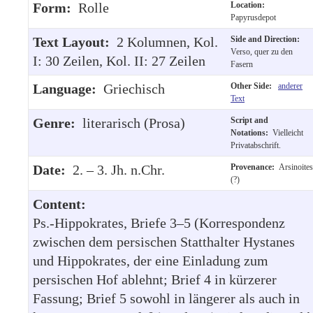
Form:
Rolle
Location:
Papyrusdepot
Text Layout:
2 Kolumnen, Kol.
Side and Direction:
Verso, quer zu den
I: 30 Zeilen, Kol. II: 27 Zeilen
Fasern
Language:
Griechisch
Other Side:
anderer
Text
Genre:
literarisch (Prosa)
Script and
Notations:
Vielleicht
Privatabschrift.
Date:
2. – 3. Jh. n.Chr.
Provenance:
Arsinoites
(?)
Content:
Ps.-Hippokrates, Briefe 3–5 (Korrespondenz
zwischen dem persischen Statthalter Hystanes
und Hippokrates, der eine Einladung zum
persischen Hof ablehnt; Brief 4 in kürzerer
Fassung; Brief 5 sowohl in längerer als auch in