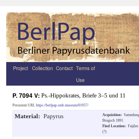
Project
Collection
Contact
Terms of
Zum
Use
Inhalt
springen
P. 7094 V:
Ps.-Hippokrates, Briefe 3–5 und 11
Persistent URL
https://berlpap.smb.museum/01957/
Material:
Papyrus
Acquisition:
Sammlun
Brugsch 1891.
Find Location:
Faijûm
(?)