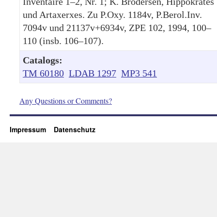
Inventaire 1–2, Nr. 1; K. Brodersen, Hippokrates
und Artaxerxes. Zu P.Oxy. 1184v, P.Berol.Inv.
7094v und 21137v+6934v, ZPE 102, 1994, 100–
110 (insb. 106–107).
Catalogs:
TM 60180
LDAB 1297
MP3 541
Any Questions or Comments?
Impressum
Datenschutz