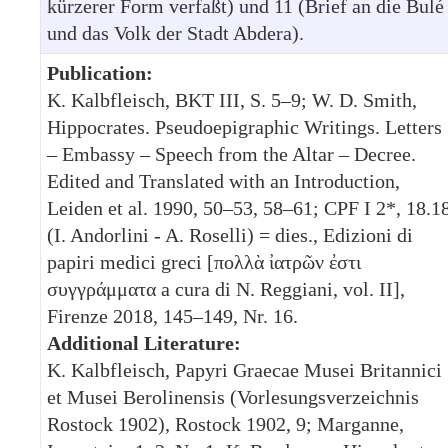
kürzerer Form verfaßt) und 11 (Brief an die Bulé
und das Volk der Stadt Abdera).
Publication:
K. Kalbfleisch, BKT III, S. 5–9; W. D. Smith,
Hippocrates. Pseudoepigraphic Writings. Letters
– Embassy – Speech from the Altar – Decree.
Edited and Translated with an Introduction,
Leiden et al. 1990, 50–53, 58–61; CPF I 2*, 18.1
(I. Andorlini - A. Roselli) = dies., Edizioni di
papiri medici greci [πολλὰ ἰατρῶν ἐστι
συγγράμματα a cura di N. Reggiani, vol. II],
Firenze 2018, 145–149, Nr. 16.
Additional Literature:
K. Kalbfleisch, Papyri Graecae Musei Britannici
et Musei Berolinensis (Vorlesungsverzeichnis
Rostock 1902), Rostock 1902, 9; Marganne,