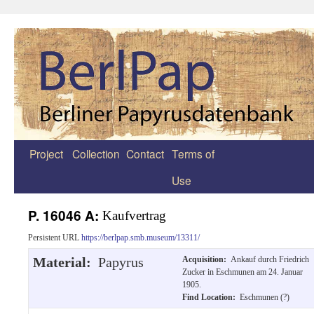
Project
Collection
Contact
Terms of
Zum
Use
Inhalt
springen
P. 16046 A:
Kaufvertrag
Persistent URL
https://berlpap.smb.museum/13311/
Material:
Papyrus
Acquisition:
Ankauf durch Friedrich
Zucker in Eschmunen am 24. Januar
1905.
Find Location:
Eschmunen (?)