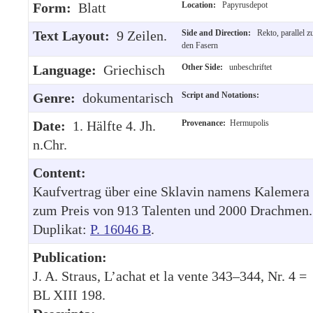
Form:
Blatt
Location:
Papyrusdepot
Text Layout:
9 Zeilen.
Side and Direction:
Rekto, parallel z
den Fasern
Language:
Griechisch
Other Side:
unbeschriftet
Genre:
dokumentarisch
Script and Notations:
Date:
1. Hälfte 4. Jh.
Provenance:
Hermupolis
n.Chr.
Content:
Kaufvertrag über eine Sklavin namens Kalemera
zum Preis von 913 Talenten und 2000 Drachmen.
Duplikat:
P. 16046 B
.
Publication:
J. A. Straus, L’achat et la vente 343–344, Nr. 4 =
BL XIII 198.