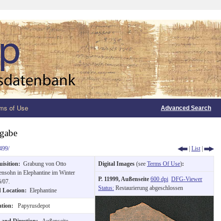
ms of Use
Advanced Search
fgabe
499/
|
List
|
uisition:
Grabung von Otto
Digital Images
(see
Terms Of Use
)
:
nsohn in Elephantine im Winter
P. 11999, Außenseite
600 dpi
DFG-Viewer
/07.
Status:
Restaurierung abgeschlossen
d Location:
Elephantine
ation:
Papyrusdepot
e and Direction:
Außenseite