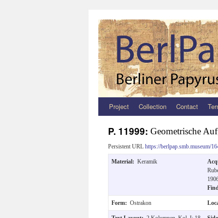
Project
Collection
Contact
Ter
Zum
Inhalt
P. 11999:
Geometrische Au
springen
Persistent URL
https://berlpap.smb.museum/16
Material:
Keramik
Acq
Rube
1906
Fin
Form:
Ostrakon
Loc
Text Layout:
2 Kolumnen, Kol. I: 18
Sid