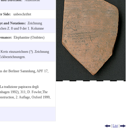
er Side:
unbeschriftet
ipt and Notations:
Zeichnung
chen Z. 8 und 9 der 1. Kolumne
venance:
Elephantine (Ombites)
 Kreis einzuzeichnen (?). Zeichnung
 Eckbezeichnungen.
us der Berliner Sammlung, APF 17,
La tradizione papiracea degli
enhagen 1992), 311; D. Fowler,The
struction, 2. Auflage, Oxford 1999,
|
List
|