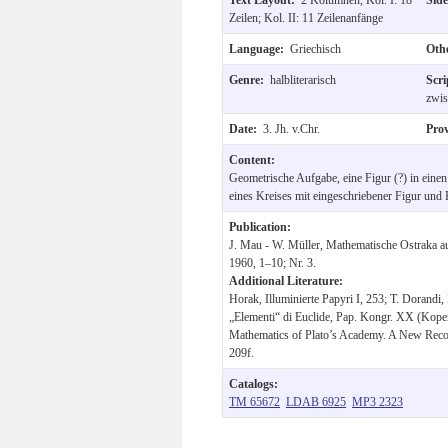
Zeilen; Kol. II: 11 Zeilenanfänge
Language:
Griechisch
Oth
Genre:
halbliterarisch
Scr
zwis
Date:
3. Jh. v.Chr.
Pro
Content:
Geometrische Aufgabe, eine Figur (?) in einen
eines Kreises mit eingeschriebener Figur und
Publication:
J. Mau - W. Müller, Mathematische Ostraka a
1960, 1–10; Nr. 3.
Additional Literature:
Horak, Illuminierte Papyri I, 253; T. Dorandi, 
„Elementi“ di Euclide, Pap. Kongr. XX (Kop
Mathematics of Plato’s Academy. A New Recon
209f.
Catalogs:
TM 65672
LDAB 6925
MP3 2323