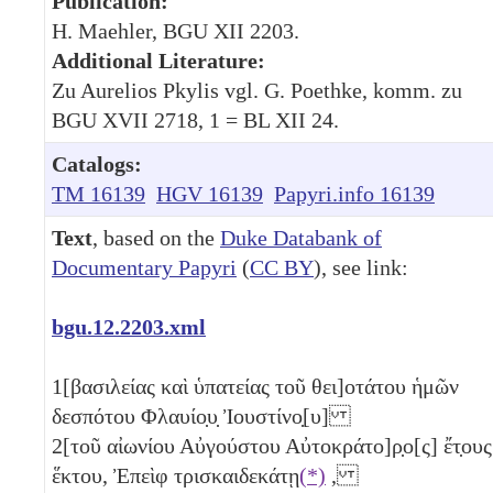
Publication:
H. Maehler, BGU XII 2203.
Additional Literature:
Zu Aurelios Pkylis vgl. G. Poethke, komm. zu
BGU XVII 2718, 1 = BL XII 24.
Catalogs:
TM 16139
HGV 16139
Papyri.info 16139
Text
, based on the
Duke Databank of
Documentary Papyri
(
CC BY
), see link:
bgu.12.2203.xml
1
[βασιλείας καὶ ὑπατείας τοῦ θει]οτάτου ἡμῶν
δεσπότου Φλαυίο̣υ̣ Ἰουστίνο̣[υ]
2
[τοῦ αἰωνίου Αὐγούστου Αὐτοκράτο]ρ̣ο[ς] ἔτ̣ους
ἕκτου, Ἐπεὶφ τρισκαιδεκάτῃ
(*)
,