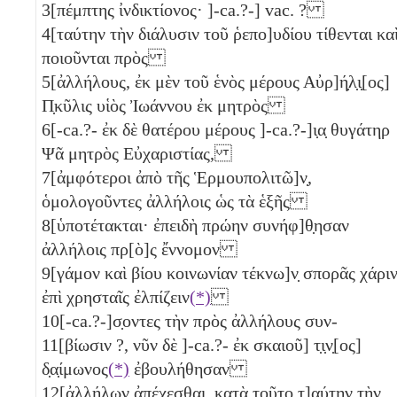
3
[πέμπτης ἰνδικτίονος· ]-ca.?-] vac. ?
4
[ταύτην τὴν διάλυσιν τοῦ ῥεπο]υδίου τίθενται κα
ποιοῦνται πρὸς
5
[ἀλλήλους, ἐκ μὲν τοῦ ἑνὸς
μέρους Αὐρ]ή̣λ̣ι̣[ος]
Π̣κῦλις υἱὸς Ἰωάννου ἐκ μητρὸς
6
[-ca.?- ἐκ δὲ θατέρου μέρους ]-ca.?-]ι̣α̣ θυγάτηρ
Ψᾶ μητρὸς Εὐχαριστίας,
7
[ἀμφότεροι ἀπὸ τῆς Ἑρμουπολιτῶ]ν̣,
ὁμολογοῦντες ἀλλήλοις ὡς τὰ ἑξῆς
8
[ὑποτέτακται· ἐπειδὴ πρώην συνήφ]θ̣ησαν
ἀλλήλοις πρ[ὸ]ς ἔννομον
9
[γάμον καὶ βίου κοινωνίαν τέκνω]ν̣ σπορᾶς χάρι
ἐπὶ χρησταῖς ἐλπίζειν
(*)
10
[-ca.?-]σ̣οντες τὴν πρὸς ἀλλήλους συν-
11
[βίωσιν ?, νῦν δὲ ]-ca.?- ἐκ σκαιοῦ] τ̣ι̣ν̣[ος]
δ̣α̣ίμωνος
(*)
ἐβουλήθησαν
12
[ἀλλήλων ἀπέχεσθαι, κατὰ τοῦτο τ]αύτην τὴν