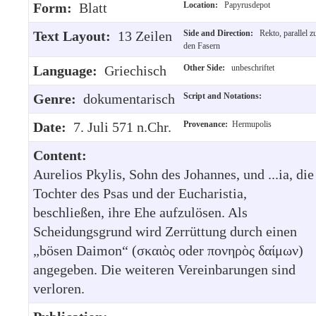
Form:
Blatt
Location:
Papyrusdepot
Text Layout:
13 Zeilen
Side and Direction:
Rekto, parallel z
den Fasern
Language:
Griechisch
Other Side:
unbeschriftet
Genre:
dokumentarisch
Script and Notations:
Date:
7. Juli 571 n.Chr.
Provenance:
Hermupolis
Content:
Aurelios Pkylis, Sohn des Johannes, und ...ia, die
Tochter des Psas und der Eucharistia,
beschließen, ihre Ehe aufzulösen. Als
Scheidungsgrund wird Zerrüttung durch einen
„bösen Daimon“ (σκαιὸς oder πονηρὸς δαίμων)
angegeben. Die weiteren Vereinbarungen sind
verloren.