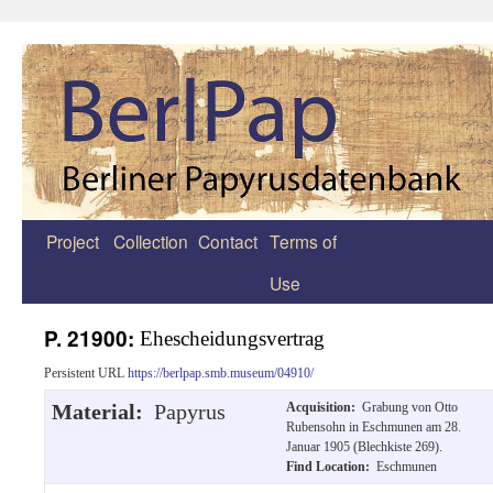
Project
Collection
Contact
Terms of
Zum
Use
Inhalt
springen
P. 21900:
Ehescheidungsvertrag
Persistent URL
https://berlpap.smb.museum/04910/
Material:
Papyrus
Acquisition:
Grabung von Otto
Rubensohn in Eschmunen am 28.
Januar 1905 (Blechkiste 269).
Find Location:
Eschmunen