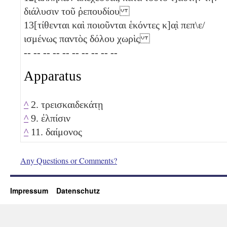
διάλυσιν τοῦ ῥεπουδίου
13
[τίθενται καὶ ποιοῦνται ἑκόντες κ]α̣ὶ πεπ\ε/
ισμένως παντὸς δόλου χωρὶς
-- -- -- -- -- -- -- -- -- --
Apparatus
^
2. τρεισκαιδεκάτῃ
^
9. ἐλπίσιν
^
11. δαίμονος
Any Questions or Comments?
Impressum
Datenschutz