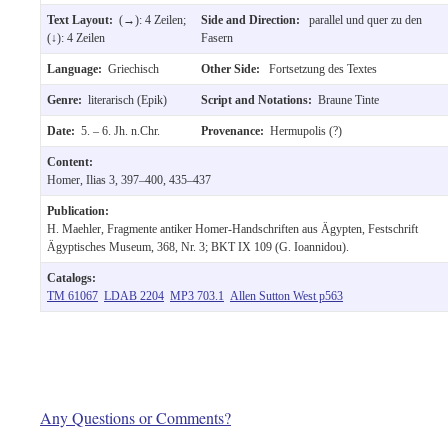
Text Layout:
(→): 4 Zeilen;
Side and Direction:
parallel und quer zu den
(↓): 4 Zeilen
Fasern
Language:
Griechisch
Other Side:
Fortsetzung des Textes
Genre:
literarisch (Epik)
Script and Notations:
Braune Tinte
Date:
5. – 6. Jh. n.Chr.
Provenance:
Hermupolis (?)
Content:
Homer, Ilias 3, 397–400, 435–437
Publication:
H. Maehler, Fragmente antiker Homer-Handschriften aus Ägypten, Festschrift
Ägyptisches Museum, 368, Nr. 3; BKT IX 109 (G. Ioannidou).
Catalogs:
TM 61067
LDAB 2204
MP3 703.1
Allen Sutton West p563
Any Questions or Comments?