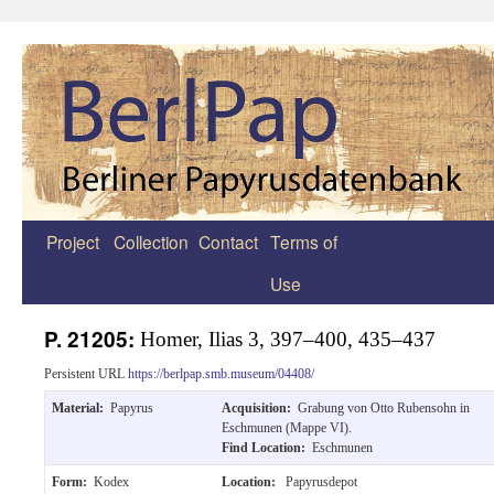
Project
Collection
Contact
Terms of
Zum
Use
Inhalt
springen
P. 21205:
Homer, Ilias 3, 397–400, 435–437
Persistent URL
https://berlpap.smb.museum/04408/
Material:
Papyrus
Acquisition:
Grabung von Otto Rubensohn in
Eschmunen (Mappe VI).
Find Location:
Eschmunen
Form:
Kodex
Location:
Papyrusdepot