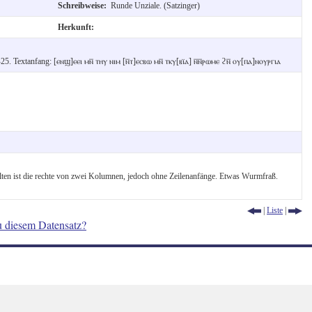
Schreibweise:
Runde Unziale. (Satzinger)
Herkunft:
25. Textanfang: [ⲉⲛϣ]ⲉⲉⲓ ⲙⲛ︦ ⲧⲏⲩ ⲛⲓⲙ [ⲛ︦ⲧ]ⲉⲥⲃⲱ ⲙⲛ︦ ⲧⲕⲩ[ⲃⲓ̈ⲁ] ⲛ︦ⲛ︦ⲣⲱⲙⲉ ϩⲛ︦ ⲟⲩ[ⲡⲁ]ⲛⲟⲩⲣⲅⲓⲁ
lten ist die rechte von zwei Kolumnen, jedoch ohne Zeilenanfänge. Etwas Wurmfraß.
|
Liste
|
u diesem Datensatz?