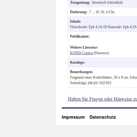
Textgattung:
literarisch (christlich)
Datierung:
7. – 10. Jh. n.Chr.
Inhalt:
Fleischseite: Eph 4,14-18 Haarseite: Eph 4,19-
Publikation:
Weitere Literatur:
KOHD Coptica
(Hasznos).
Kataloge:
Bemerkungen:
Fragment eines Kodexblattes, 26 x 9 cm. Erha
Seitenfolge: ⲣ︦ⲝ︦ⲃ︦ ⲣ︦ⲝ︦ⲅ︦ 162/163.
Haben Sie Fragen oder Hinweise z
Impressum
Datenschutz