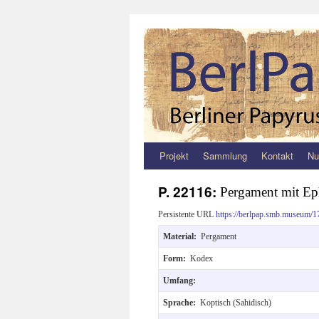
Projekt
Sammlung
Kontakt
Nu
Zum
Inhalt
P. 22116:
Pergament mit Eph
springen
Persistente URL
https://berlpap.smb.museum/1
Material:
Pergament
Form:
Kodex
Umfang:
Sprache:
Koptisch (Sahidisch)