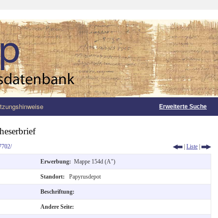
tzungshinweise
Erweiterte Suche
eserbrief
7702/
|
Liste
|
Erwerbung:
Mappe 154d (A")
Standort:
Papyrusdepot
Beschriftung:
Andere Seite: