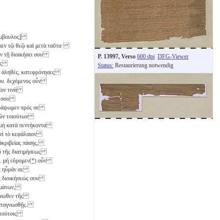
 σύμβουλος]
ῦμεν τῷ θεῷ καὶ μετὰ ταῦτα·
 ἐν τῇ διοικήσει σου
P. 13997, Verso
600 dpi
DFG-Viewer
οπῆς
Status:
Restaurierung notwendig
το ἀληθές, κατεφρόνησ̣ες
σου. δεχόμενος οὖν
οῖον τινὰ
ει σου
α γράψωμεν πρός σε
 τῶν τοιούτων
 μὴ κατὰ
πεντήκοντα
τινὶ τὸ κεφάλαιον
 ἀκριβείας πάσης,
τοῦ τῆς διατιμήσεως
. μὴ εὕρομεν
(*)
οὖν
νος ηὗράν σε
ῆς διοικήσεώς σου
αμμάτων,
ι ἄνωθεν τῆς
 καταγνωσθῇς.
ν τούτοις