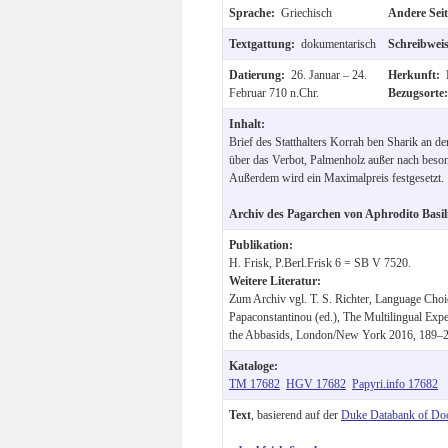
Sprache:
Griechisch
Andere Sei
Textgattung:
dokumentarisch
Schreibwei
Datierung:
26. Januar – 24.
Herkunft:
Februar 710 n.Chr.
Bezugsorte
Inhalt:
Brief des Statthalters Korrah ben Sharik an d
über das Verbot, Palmenholz außer nach beson
Außerdem wird ein Maximalpreis festgesetzt.
Archiv des Pagarchen von Aphrodito Basil
Publikation:
H. Frisk, P.Berl.Frisk 6 = SB V 7520.
Weitere Literatur:
Zum Archiv vgl. T. S. Richter, Language Choic
Papaconstantinou (ed.), The Multilingual Expe
the Abbasids, London/New York 2016, 189–2
Kataloge:
TM 17682
HGV 17682
Papyri.info 17682
Text
, basierend auf der
Duke Databank of Do