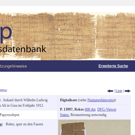
tzungshinweise
Erweiterte Suche
3994/
|
Liste
|
g:
Ankauf durch Wilhelm Ludwig
Digitalisate
(siehe
Nutzungshinweise
)
:
 Ali in Giza im Frühjahr 1912.
P. 13997, Rekto
600 dpi
DFG-Viewer
Papyrusdepot
Status:
Restaurierung notwendig
ng:
Rekto, quer zu den Fasern