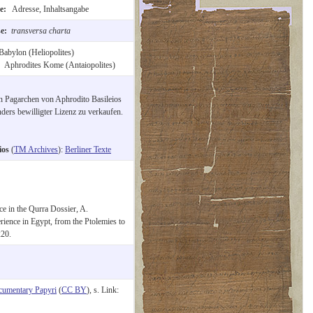
te:
Adresse, Inhaltsangabe
se:
transversa charta
Babylon (Heliopolites)
:
Aphrodites Kome (Antaiopolites)
en Pagarchen von Aphrodito Basileios
ders bewilligter Lizenz zu verkaufen.
ios
(
TM Archives
):
Berliner Texte
e in the Qurra Dossier, A.
rience in Egypt, from the Ptolemies to
20.
cumentary Papyri
(
CC BY
), s. Link: