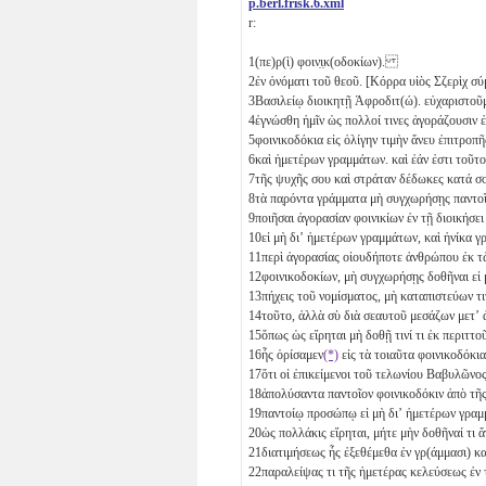
p.berl.frisk.6.xml
r:
1
(πε)ρ(ὶ) φοιν̣ι̣κ(οδοκίων).
2
ἐν ὀνόματι τοῦ θεοῦ. [Κόρρα υἱὸς Σζερὶχ
3
Βασιλείῳ διοικητῇ Ἀφροδιτ(ώ). εὐχαριστο
4
ἐγνώσθη ἡμῖν ὡς πολλοί τινες ἀγοράζουσιν
5
φοινικοδόκια εἰς ὀλίγην τιμὴν ἄνευ ἐπιτρ
6
καὶ ἡμετέρων γραμμάτων. καὶ ἐάν ἐστι τοῦ
7
τῆς ψυχῆς σου καὶ στράταν δέδωκες κατά 
8
τὰ πα̣ρόντα γράμματα μὴ συγχωρήσῃς παντ
9
ποιῆσαι ἀγορασίαν φοινικίων ἐν τῇ διοικήσ
10
εἰ μὴ διʼ ἡμετέρων γραμμάτων, καὶ ἡνίκ
11
περὶ ἀγορασίας οἱουδήποτε ἀνθρώπου ἐκ
12
φοινικοδοκίων, μὴ συγχωρήσῃς δοθῆναι εἰ
13
πήχεις τοῦ νομίσματος, μὴ καταπιστεύων 
14
τοῦτο, ἀλλὰ σὺ διὰ σεαυτοῦ μεσάζων μετʼ
15
ὅπως ὡς εἴρηται μὴ δοθῇ τινί τι ἐκ περιτ
16
ἧς ὁρίσαμεν
(*)
εἰς τὰ τοιαῦτα φοινικοδόκια
17
ὅτι οἱ ἐπικείμενοι τοῦ τελωνίου Βαβυλῶ
18
ἀπολύσαντα παντοῖον φοινικοδόκιν ἀπὸ τ
19
παντοίῳ προσώπῳ εἰ μὴ διʼ ἡμετέρων γρ
20
ὡς πολλάκις εἴρηται, μήτε μὴν δοθῆναί τ
21
διατιμήσεως ἧς ἐξεθέμεθα ἐν γρ(άμμασι)
22
παραλείψας τι τῆς ἡμετέρας κελεύσεως ἐ