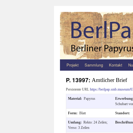
Projekt
Sammlung
Kontakt
Nu
Zum
Inhalt
P. 13997:
Amtlicher Brief
springen
Persistente URL
https://berlpap.smb.museum/0
Material:
Papyrus
Erwerbun
Schubart von
Form:
Blatt
Standort:
Umfang:
Rekto: 24 Zeilen;
Beschriftu
Verso: 3 Zeilen