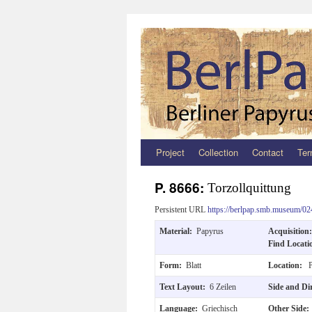
Project
Collection
Contact
Ter
Zum
Inhalt
P. 8666:
Torzollquittung
springen
Persistent URL
https://berlpap.smb.museum/02
Material:
Papyrus
Acquisitio
Find Locat
Form:
Blatt
Location:
P
Text Layout:
6 Zeilen
Side and Di
Language:
Griechisch
Other Side