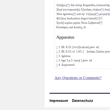
1
[πά]ρες
(*)
διὰ πύλης Καρανίδος (ἑκατοστῆ
2
[καὶ (πεντηκοστῆς)
Ἀ]νοῦφις ἐλαίου
(*)
ὄνο(
3
δύο ἡμύσους
(*)
καὶ ἐφʼ ἑτ(έρῳ)
(*)
μετρητὴ
4
[ἔτ]ους δωδεκάτου Δο̣μετ\ι/ανοῦ
(*)
5
[τοῦ] κυρίου μηνὸς Νέου Σεβαστοῦ
6
τέσσαρες καὶ δεκάτῃ,
ιδ
.
Apparatus
^
1. BL 8.33: [τετέ]λ̣εσ(ται) prev. ed.
^
2. BL 8.33; cf. 1.65: [ ̣ ̣]νοῦφις Σαλίου prev
^
3. ἡμίσους
^
3. bgu 3 p.5: ἐφεγ( ) prev. ed.
^
4. Δομιτιανοῦ
Any Questions or Comments?
Impressum
Datenschutz