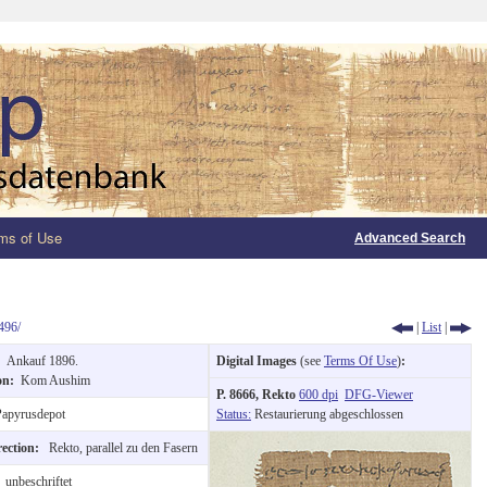
ms of Use
Advanced Search
496/
|
List
|
n:
Ankauf 1896.
Digital Images
(see
Terms Of Use
)
:
ion:
Kom Aushim
P. 8666, Rekto
600 dpi
DFG-Viewer
apyrusdepot
Status:
Restaurierung abgeschlossen
rection:
Rekto, parallel zu den Fasern
:
unbeschriftet