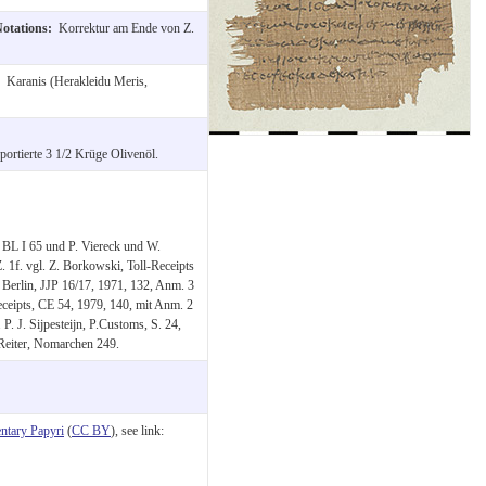
Notations:
Korrektur am Ende von Z.
:
Karanis (Herakleidu Meris,
sportierte 3 1/2 Krüge Olivenöl.
 BL I 65 und P. Viereck und W.
. 1f. vgl. Z. Borkowski, Toll-Receipts
Berlin, JJP 16/17, 1971, 132, Anm. 3
eceipts, CE 54, 1979, 140, mit Anm. 2
P. J. Sijpesteijn, P.Customs, S. 24,
Reiter, Nomarchen 249.
tary Papyri
(
CC BY
), see link: