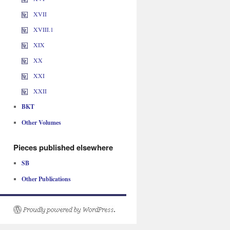
XVII
XVIII.1
XIX
XX
XXI
XXII
BKT
Other Volumes
Pieces published elsewhere
SB
Other Publications