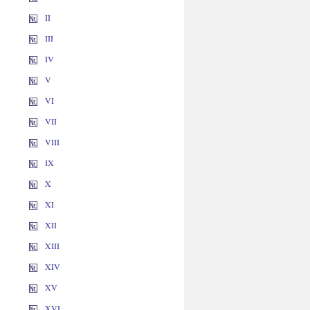
II
III
IV
V
VI
VII
VIII
IX
X
XI
XII
XIII
XIV
XV
XVI