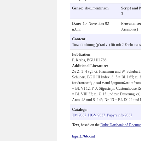
Genre:
dokumentarisch
Script and 
3
Date:
10. November 92
Provenance
n.Chr.
Arsinoites)
Content:
Torzollquittung (ρ´καὶ ν´) für mit 2 Eseln tran
Publication:
F. Krebs, BGU III 766.
Additional Literature:
Zu Z. 1–4 vgl. G. Plaumann und W. Schubart,
Schubart, BGU III Index, S. 5 = BL I 65; zu Z
for ἑκατοστή, ρ καὶ ν and ἑρημοφυλακὶα from 
= BL VI 12; P. J. Sijpesteijn, Customhouse R
= BL VIII 33; zu Z. 1f. und zur Datierung vgl. 
Anm. 48 und S. 145, Nr. 13 = BL IX 22 und 
Catalogs:
TM 9337
HGV 9337
Papyri.info 9337
Text
, based on the
Duke Databank of Documen
bgu.3.766.xml