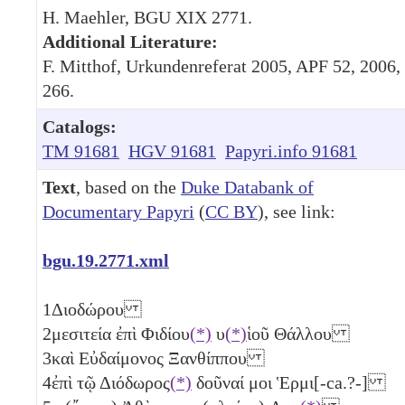
H. Maehler, BGU XIX 2771.
Additional Literature:
F. Mitthof, Urkundenreferat 2005, APF 52, 2006,
266.
Catalogs:
TM 91681
HGV 91681
Papyri.info 91681
Text
, based on the
Duke Databank of
Documentary Papyri
(
CC BY
), see link:
bgu.19.2771.xml
1
Διοδώρου
2
μεσιτεία ἐπὶ Φιδίου
(*)
υ
(*)
ἱοῦ Θάλλου
3
καὶ Εὐδαίμονος Ξανθίππου
4
ἐπὶ τῷ Διόδωρος
(*)
δοῦναί μοι Ἑρμι[-ca.?-]