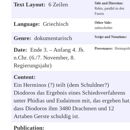
Text Layout:
6 Zeilen
Side and Direction:
Rekto, parallel zu den
Fasern
Language:
Griechisch
Other Side:
unbeschriftet
Genre:
dokumentarisch
Script and Notations:
Date:
Ende 3. – Anfang 4. Jh.
Provenance:
Hermupoli
n.Chr. (6./7. November, 8.
Regierungsjahr)
Content:
Ein Herminos (?) teilt (dem Schuldner?)
Diodoros das Ergebnis eines Schiedsverfahrens
unter Phidias und Eudaimon mit, das ergeben hat
dass Diodoros ihm 3480 Drachmen und 12
Artaben Gerste schuldig ist.
Publication: