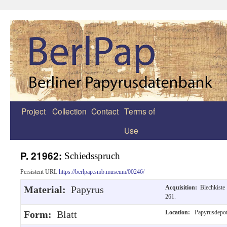
Project
Collection
Contact
Terms of
Zum
Use
Inhalt
springen
P. 21962:
Schiedsspruch
Persistent URL
https://berlpap.smb.museum/00246/
Material:
Papyrus
Acquisition:
Blechkiste
261.
Form:
Blatt
Location:
Papyrusdepo