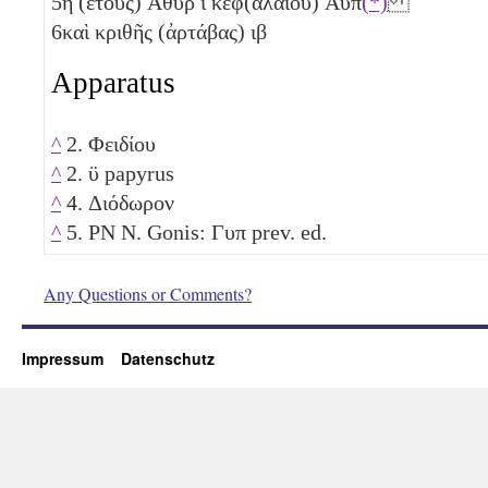
5
η
(ἔτους) Ἀθὺρ
ι
κεφ(αλαίου)
Αυπ
(*)
6
καὶ κριθῆς (ἀρτάβας)
ιβ
Apparatus
^
2. Φειδίου
^
2. ϋ papyrus
^
4. Διόδωρον
^
5. PN N. Gonis:
Γυπ
prev. ed.
Any Questions or Comments?
Impressum
Datenschutz