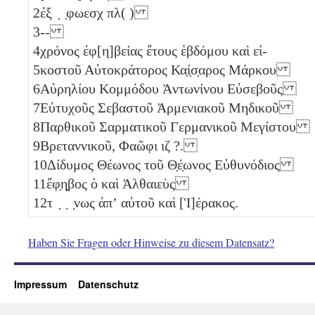
2
ἐξ ̣ ̣φωεσχ πλ( )
3
--
4
χρόνος ἐφ[η]βείας ἔτους ἑβδόμου καὶ εἰ-
5
κοστοῦ Αὐτοκράτορος Κα̣ί̣σ̣αρος Μάρκου
6
Αὐρηλίου Κομμόδου Ἀντωνίνου Εὐσεβοῦς
7
Εὐτυχοῦς Σεβαστοῦ Ἀρμενιακοῦ Μηδικοῦ
8
Παρθικοῦ Σαρματικοῦ Γερμανικοῦ Μεγίστου
9
Βρεταννικοῦ, Φαῶφι
ιζ
?.
10
Δίδυμος Θέωνος τοῦ Θ̣έ̣ωνος Εὐθυνόδιος
11
ἔφ̣η̣βος ὁ καὶ Ἀλθαιεὺς
12
τ ̣ ̣ ̣νως ἀπʼ αὐτοῦ καὶ [Ἱ]έρακος.
Haben Sie Fragen oder Hinweise zu diesem Datensatz?
Impressum
Datenschutz