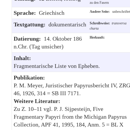
zu den Fasern
Sprache:
Griechisch
Andere Seite:
unbeschriftet
Textgattung:
dokumentarisch
Schreibweise:
transversa
charta
Datierung:
14. Oktober 186
Herkunft:
n.Chr. (Tag unsicher)
Inhalt:
Fragmentarische Liste von Epheben.
Publikation:
P. M. Meyer, Juristischer Papyrusbericht IV, ZR
46, 1926, 314 = SB III 7171.
Weitere Literatur:
Zu Z. 10–11 vgl. P. J. Sijpesteijn, Five
Fragmentary Papyri from the Michigan Papyrus
Collection, APF 41, 1995, 184, Anm. 5 = BL X