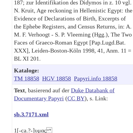
187; zur Identifikation des Didymos in z. 10 vgl.
N. Kruit, Age reckoning in Hellenistic Egypt: the
Evidence of Declarations of Birth, Excerpts of
the Ephebe Registers, and Census Returns, in: A.
M. F. Verhoogt - S. P. Vleeming (Hgg.), The Two
Faces of Graeco-Roman Egypt [Pap.Lugd.Bat.
XXX], Leiden-Boston-Köln 1998, 41, Anm. 11 =
BL XI 201.
Kataloge:
TM 18858
HGV 18858
Papyri.info 18858
Text
, basierend auf der
Duke Databank of
Documentary Papyri
(
CC BY
), s. Link:
sb.3.7171.xml
1
[-ca.?-]υμας