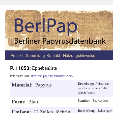
Projekt
Sammlung
Kontakt
Nutzungshinweise
Zum
Inhalt
P. 11053:
Ephebenliste
springen
Persistente URL
https://berlpap.smb.museum/02965/
Material:
Papyrus
Erwerbung:
Ankauf aus
dem Papyrusfonds 1907
(Gindi Faltas).
Form:
Blatt
Standort:
Papyrusdepot
Umfang:
12 Zeilen, löchrig
Beschriftung:
Rekto, quer