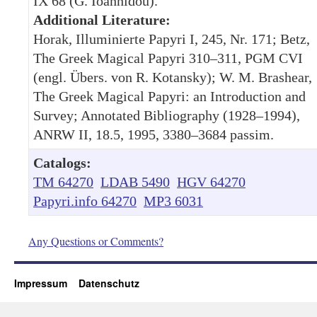
IX 68 (G. Ioannidou).
Additional Literature:
Horak, Illuminierte Papyri I, 245, Nr. 171; Betz,
The Greek Magical Papyri 310–311, PGM CVI
(engl. Übers. von R. Kotansky); W. M. Brashear,
The Greek Magical Papyri: an Introduction and
Survey; Annotated Bibliography (1928–1994),
ANRW II, 18.5, 1995, 3380–3684 passim.
Catalogs:
TM 64270
LDAB 5490
HGV 64270
Papyri.info 64270
MP3 6031
Any Questions or Comments?
Impressum
Datenschutz