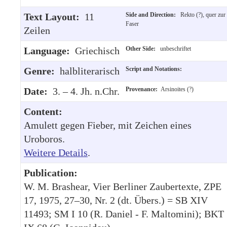
Text Layout:
11
Side and Direction:
Rekto (?), quer zur
Faser
Zeilen
Language:
Griechisch
Other Side:
unbeschriftet
Genre:
halbliterarisch
Script and Notations:
Date:
3. – 4. Jh. n.Chr.
Provenance:
Arsinoites (?)
Content:
Amulett gegen Fieber, mit Zeichen eines
Uroboros.
Weitere Details
.
Publication:
W. M. Brashear, Vier Berliner Zaubertexte, ZPE
17, 1975, 27–30, Nr. 2 (dt. Übers.) = SB XIV
11493; SM I 10 (R. Daniel - F. Maltomini); BKT