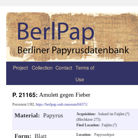
Project
Collection
Contact
Terms of
Zum
Use
Inhalt
springen
P. 21165:
Amulett gegen Fieber
Persistent URL
https://berlpap.smb.museum/04371/
Material:
Papyrus
Acquisition:
Ankauf im Faijûm (?)
(Blechkiste 275).
Find Location:
Faijûm (?)
Form:
Blatt
Location:
Papyrusdepot