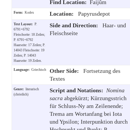
Find Location:
Faijûm
Form:
Kodex
Location:
Papyrusdepot
Text Layout:
P.
Side and Direction:
Haar- und
6791+6792
Fleischseite
Fleischseite: 18 Zeilen;
P. 6791+6792
Haarseite: 17 Zeilen; P.
14043 Fleischseite: 19
Zeilen; P. 14043
Haarseite: 19 Zeilen.
Language:
Griechisch
Other Side:
Fortsetzung des
Textes
Genre:
literarisch
Script and Notations:
Nomina
(christlich)
sacra
abgekürzt; Kürzungsstrich
für Schluss-Ny am Zeilenende;
Trema am Wortanfang bei Iota
und Ypsilon; Interpunktion durch
Hochpunkt und Punkt; P.