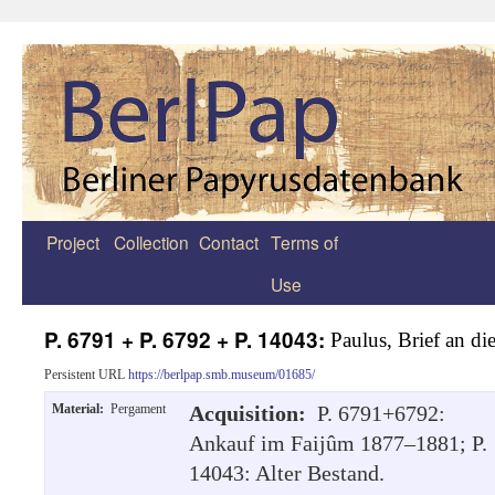
Project
Collection
Contact
Terms of
Zum
Use
Inhalt
springen
P. 6791 + P. 6792 + P. 14043:
Paulus, Brief an di
Persistent URL
https://berlpap.smb.museum/01685/
Material:
Pergament
Acquisition:
P. 6791+6792:
Ankauf im Faijûm 1877–1881; P.
14043: Alter Bestand.