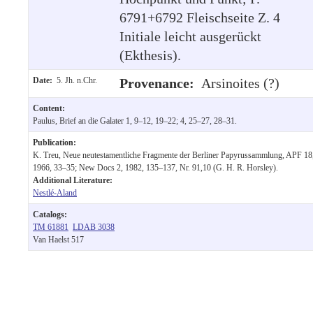
6791+6792 Fleischseite Z. 4
Initiale leicht ausgerückt
(Ekthesis).
Date:
5. Jh. n.Chr.
Provenance:
Arsinoites (?)
Content:
Paulus, Brief an die Galater 1, 9–12, 19–22; 4, 25–27, 28–31.
Publication:
K. Treu, Neue neutestamentliche Fragmente der Berliner Papyrussammlung, APF 18
1966, 33–35; New Docs 2, 1982, 135–137, Nr. 91,10 (G. H. R. Horsley).
Additional Literature:
Nestlé-Aland
Catalogs:
TM 61881
LDAB 3038
Van Haelst 517