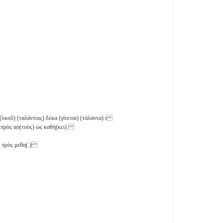
α(λκοῦ) (ταλάντοις) δέκα (γίνεται) (τάλαντα)
ι
 πρὸς α̣ὐ̣(τοὺς) ὡς καθή(κει).
ι) πρὸς μεθα̣( )