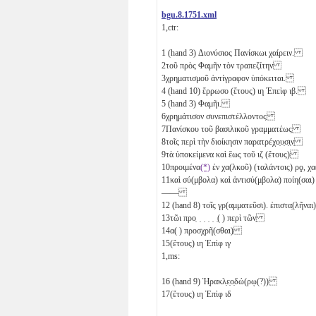
bgu.8.1751.xml
1,ctr:
1
(hand 3) Διονύσιος Πανίσκωι χαίρειν.
2
τοῦ πρὸς Φαμῆν τὸν τραπεζίτην
3
χρηματισμοῦ ἀντίγραφον ὑπόκειται.
4
(hand 10) ἔρρωσο (ἔτους)
ιη
Ἐπεὶφ
ιβ
.
5
(hand 3) Φαμῆι.
6
χρημάτισον συνεπιστέλλοντος
7
Πανίσκου τοῦ βασιλικοῦ γραμματέως
8
τοῖς περὶ τὴν διοίκησιν παρατρέχο̣υ̣σ̣ι̣ν̣
9
τὰ ὑποκείμενα καὶ ἕως τοῦ
ιζ
(ἔτους)
10
προιμένα
(*)
ἐν χα(λκοῦ) (ταλάντοις)
ρϙ
, χ
11
καὶ σύ(μβολα) καὶ ἀντισύ(μβολα) ποίη(σαι)
——
12
(hand 8) τοῖς γρ(αμματεῦσι). ἐπιστα̣(λῆνα
13
τῶι προ̣ ̣ ̣ ̣ ̣ ̣( ) περὶ τῶν̣
14
α( ) προσχρῆ(σθαι)
15
(ἔτους)
ιη
Ἐπὶφ
ιγ
1,ms:
16
(hand 9) Ἡ̣ρακλ̣ε̣ο̣δώ(ρῳ(?))
17
(ἔτους)
ιη
Ἐπὶφ
ιδ