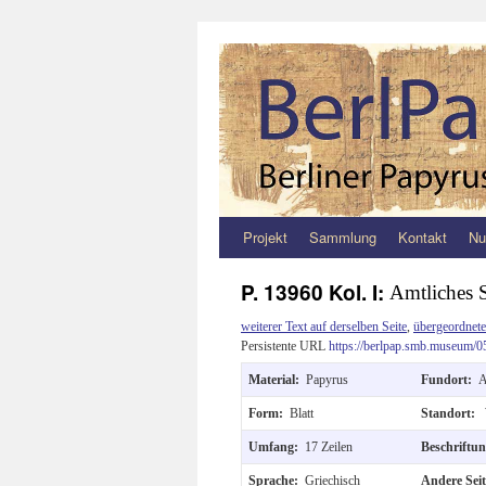
Projekt
Sammlung
Kontakt
Nu
Zum
Inhalt
P. 13960 Kol. I:
Amtliches 
springen
weiterer Text auf derselben Seite
,
übergeordnete
Persistente URL
https://berlpap.smb.museum/0
Material:
Papyrus
Fundort:
A
Form:
Blatt
Standort:
Umfang:
17 Zeilen
Beschriftu
Sprache:
Griechisch
Andere Sei