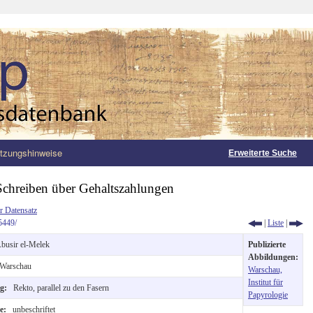
tzungshinweise
Erweiterte Suche
Schreiben über Gehaltszahlungen
r Datensatz
5449/
|
Liste
|
busir el-Melek
Publizierte
Abbildungen:
Warschau
Warschau,
Institut für
ng:
Rekto, parallel zu den Fasern
Papyrologie
te:
unbeschriftet