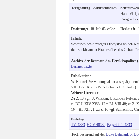
Textgattung:
dokumentarisch
Schreibwei
Hand VIII; 
Paragraphos 
Datierung:
18. Juli 63 v.Chr.
Herkunft:
Inhalt:
Schreiben des Strategen Dionysios an den Kön
den Bankbeamten Phames über das Gehalt für
Archive der Beamten des Herakleopolites (
Berliner Texte
Publikation:
W. Kunkel, Verwaltungsakten aus spätptolemä
VIII 1751 Kol. I (W. Schubart - D. Schäfer).
Weitere Literatur:
Zu Z. 13 vgl. U. Wilcken, Urkunden-Referat,
zu BGU XIV 2368, 12 = BL VIII 48; zu Z. 22
10 = BL XII 21; zu Z. 16 vgl. Salmenkivi, Ca
Kataloge:
TM 4833
HGV 4833a
Papyri.info 4833
Text
, basierend auf der
Duke Databank of Do