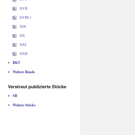
XVII
XVIII.1
XIX
XX
XXI
XXII
BKT
Weitere Bände
Verstreut publizierte Stücke
SB
Weitere Stücke