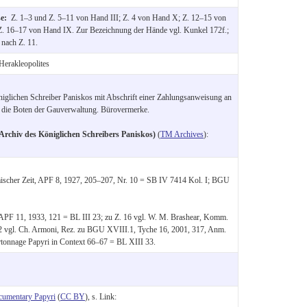
se:
Z. 1–3 und Z. 5–11 von Hand III; Z. 4 von Hand X; Z. 12–15 von
Z. 16–17 von Hand IX. Zur Bezeichnung der Hände vgl. Kunkel 172f.;
nach Z. 11.
Herakleopolites
iglichen Schreiber Paniskos mit Abschrift einer Zahlungsanweisung an
 die Boten der Gauverwaltung. Bürovermerke.
Archiv des Königlichen Schreibers Paniskos)
(
TM Archives
):
ischer Zeit, APF 8, 1927, 205–207, Nr. 10 = SB IV 7414 Kol. I; BGU
 APF 11, 1933, 121 = BL III 23; zu Z. 16 vgl. W. M. Brashear, Komm.
 vgl. Ch. Armoni, Rez. zu BGU XVIII.1, Tyche 16, 2001, 317, Anm.
rtonnage Papyri in Context 66–67 = BL XIII 33.
cumentary Papyri
(
CC BY
), s. Link: