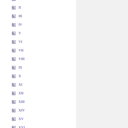
II
III
IV
V
VI
VII
VIII
IX
X
XI
XII
XIII
XIV
XV
XVI