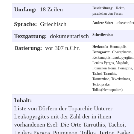
Umfang:
18 Zeilen
Beschriftung:
Rekto,
parallel zu den Fasern
Sprache:
Griechisch
Andere Seite:
unbeschriftet
Textgattung:
dokumentarisch
Schreibweise:
Datierung:
vor 307 n.Chr.
Herkunft:
Hermupolis
Bezugsorte:
Chairephanus,
Kerkenuphis, Leukopyrgites,
Leukos Pyrgos, Magdola,
Poimenon Kome, Poingoris,
Tachoi, Tarruthis,
Tasmenthon, Tekerkethotis,
Tertonpsake,
Tolkis(Hermopolites)
Inhalt:
Liste von Dörfern der Toparchie Unterer
Leukopyrgites mit der Zahl der in ihnen
vorhandenen Esel: Die Orte Tarruthis, Tachoi,
Leukos Pyrgos, Poimenon, Tolkis, Terton Psake,