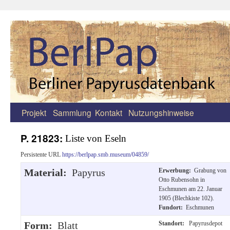
Projekt
Sammlung
Kontakt
Nutzungshinweise
Zum
Inhalt
P. 21823:
Liste von Eseln
springen
Persistente URL
https://berlpap.smb.museum/04859/
Material:
Papyrus
Erwerbung:
Grabung von
Otto Rubensohn in
Eschmunen am 22. Januar
1905 (Blechkiste 102).
Fundort:
Eschmunen
Form:
Blatt
Standort:
Papyrusdepot