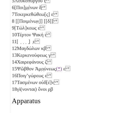
5
Λευκοπύργου
ι̣
6
[Ποι]μ̣ένων
δ̣
7
Τεκερκεθώθεω[ς]
ε
8
[[Ποιμένω̣ν̣]] [[
δ
]]
9
[Τώλ]κεως
ε
10
Τέρτον Ψακή
ι
11
[ ̣ ̣ ̣ ̣] ̣ε
12
Μαγδώλων
κβ
13
Κερκενούφεως
γ
14
Χαιρεφάνους
ζ
15
Ψῶβθον Ἀμ̣ο̣ύνεως
(*)
ε
16
Ποιγ’γώρεως
ε
17
Τασμένων οὐδ[έ]ν̣
18
γί(νονται) ὄνοι
ρ̣β
Apparatus