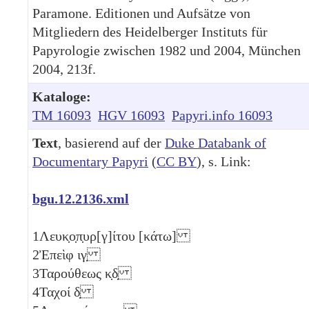
Paramone. Editionen und Aufsätze von
Mitgliedern des Heidelberger Instituts für
Papyrologie zwischen 1982 und 2004, München
2004, 213f.
Kataloge:
TM 16093
HGV 16093
Papyri.info 16093
Text
, basierend auf der
Duke Databank of
Documentary Papyri
(
CC BY
), s. Link:
bgu.12.2136.xml
1
Λευκ̣ο̣π̣υρ[γ]ίτου [κάτω]
2
Ἐπεὶφ
ιγ̣
3
Ταρούθεως
κ̣δ̣
4
Ταχοί
δ̣