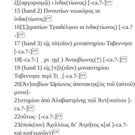
ἐ̣ξ(αργυρισμῷ)
ι
ἰνδικ(τίωνος) [-ca.?-]
15
(hand 2) Πινουτίων νεωκόρος
ια
ἰνδικ(τίωνος)
16
[Σ]ε̣ραπίων Τριαδέλφου
ια
ἰνδικ(τίωνος) [-ca.?
-]
17
(hand 3) ε̣ἰ̣ς πλ(οῖον) μοναστηρίου Ταβεννησε
[-ca.?-]
18
[-ca.?-] ̣ ̣ρι ̣η̣γ( ) Ἀνο̣υ̣βίωνο̣ς
(*)
[-ca.?-]
19
(hand 1) εἰ̣ς̣ [π]λ̣(οῖον) μοναστηρίου
Ταβεννησε περὶ Τι̣ ̣ [-ca.?-]
20
[Ἀν]ουβίων Ὡρίωνος ἀποτακτ̣ι̣κ̣[ὸς τοῦ (αὐτοῦ)
μονα]-
21
στηρίου ἀπὸ Ἀλαβαστρίνης τοῦ Ἀντ[ινοίτου ]-
ca.?-]
22
οὕτως· [-ca.?-]
23
ἐποίκ(ιον) Ἀχιλλέως διʼ Ἁτρῆτος κ[αὶ ]-ca.?-
καὶ κοι(νωνῶν)]