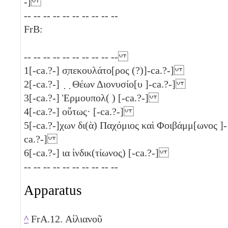
-]
-- -- -- -- -- -- -- -- -- --
FrB:
-- -- -- -- -- -- -- -- -- --
1
[-ca.?-] σ̣πεκουλάτο[ρος (?)]-ca.?-]
2
[-ca.?-] ̣ ̣ Θέων Διονυσίο[υ ]-ca.?-]
3
[-ca.?-] Ἑρμουπολ( ) [-ca.?-]
4
[-ca.?-] οὕτως· [-ca.?-]
5
[-ca.?-]χων δι(ὰ) Παχόμιος καὶ Φοιβάμμ[ωνος ]-
ca.?-]
6
[-ca.?-]
ια
ἰνδικ(τίωνος) [-ca.?-]
-- -- -- -- -- -- -- -- -- --
Apparatus
^
FrA.12. Αἰλιανοῦ