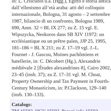
in: L. Criscuolo u.a. (Hgg.), Egitto e storia antica
dall’ellenismo all’età araba: atti del colloquio
internazionale, Bologna, 31 agosto – 2 settembre
1987, bilancio di un confronto, Bologna 1989,
690, Anm. 32 = BL IX 277; zu Z. 15 vgl. E.
Wipszycka, Neokoros dans SB XIV 11972: un
ecclésiastique ou un prêtre païen, JJP 25, 1995,
181–186 = BL X 211; zu Z. 17–19 vgl. J.-L.
Fournet - J. Gascou, Moines pachômiens et
batellerie, in: C. Décobert (Hg.), Alexandrie
médiévale 2 [Études alexandrines 8], Cairo 2002,
23–45 (insb. 37); zu Z. 17–31 vgl. M. Choat,
Property Ownership and Tax Payment in Fourth-
Century Monasticism, in: P.Clackson, 129–140
(insb. 130–133).
Catalogs:
TM 15502
HGV 15502
Papyri.info 15502