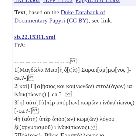
Text
, based on the
Duke Databank of
Documentary Papyri
(
CC BY
), see link:
sb.22.15311.xml
FrA:
-- -- -- -- -- -- -- -- -- --
1
[Μαγδῶλα Μειρ]ὴ̣ δ̣[ι(ὰ)] Σ̣αραπ[άμ]μ̣ω̣[νος ]-
ca.?-]
2
[καὶ] Π[α]ήσιος καὶ κοι(νωνῶν) σιτολ(όγων)
ια
ἰνδικ(τίωνος) [-ca.?-]
3
[ἡ] αὐτὴ [ὑ]πὲρ ἀπόρ[ων] κωμῶν
ι
ἰνδικ(τίωνος)
[-ca.?-]
4
ἡ (αὐτὴ) ὑπὲρ ἀπόρ(ων) κωμ(ῶν) λόγου
ἐ̣ξ(αργυρισμοῦ)
ι
ἰνδικ(τίωνος).
5
Π̣όλ(εως)· Βῆκις Ἑρμαπόλλωνος
ια