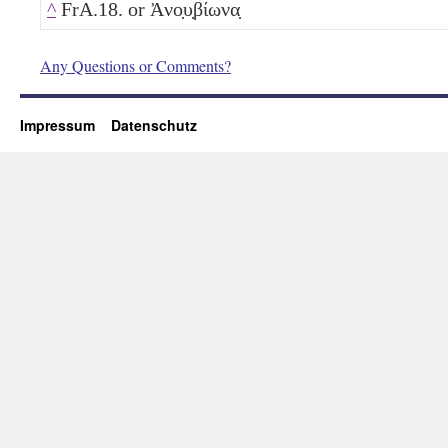
^
FrA.18. or Ἀνο̣υ̣βίωνα̣
Any Questions or Comments?
Impressum
Datenschutz