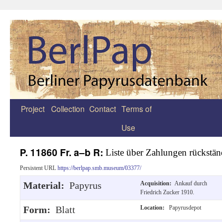
Project
Collection
Contact
Terms of
Zum
Use
Inhalt
springen
P. 11860 Fr. a–b R:
Liste über Zahlungen rückstän
Persistent URL
https://berlpap.smb.museum/03377/
Material:
Papyrus
Acquisition:
Ankauf durch
Friedrich Zucker 1910.
Form:
Blatt
Location:
Papyrusdepot