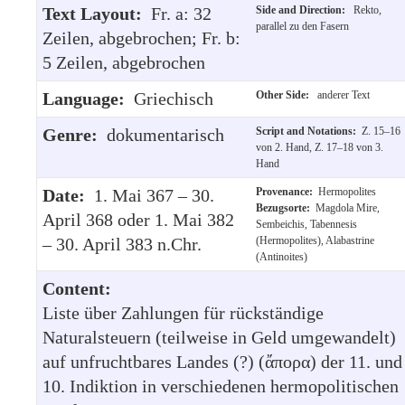
Text Layout:
Fr. a: 32
Side and Direction:
Rekto,
parallel zu den Fasern
Zeilen, abgebrochen; Fr. b:
5 Zeilen, abgebrochen
Language:
Griechisch
Other Side:
anderer Text
Genre:
dokumentarisch
Script and Notations:
Z. 15–16
von 2. Hand, Z. 17–18 von 3.
Hand
Date:
1. Mai 367 – 30.
Provenance:
Hermopolites
Bezugsorte:
Magdola Mire,
April 368 oder 1. Mai 382
Sembeichis, Tabennesis
– 30. April 383 n.Chr.
(Hermopolites), Alabastrine
(Antinoites)
Content:
Liste über Zahlungen für rückständige
Naturalsteuern (teilweise in Geld umgewandelt)
auf unfruchtbares Landes (?) (ἄπορα) der 11. und
10. Indiktion in verschiedenen hermopolitischen