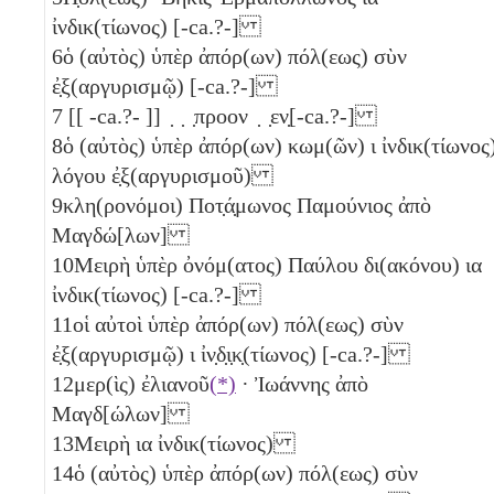
ἰνδικ(τίωνος) [-ca.?-]
6
ὁ (αὐτὸς) ὑπὲρ ἀπόρ(ων) πόλ(εως) σὺν
ἐ̣ξ(αργυρισμῷ) [-ca.?-]
7
[[ -ca.?- ]] ̣ ̣ ̣προον ̣ ̣εν̣[-ca.?-]
8
ὁ (αὐτὸς) ὑπὲρ ἀπόρ(ων) κωμ(ῶν)
ι
ἰνδικ(τίωνος
λόγου ἐ̣ξ(αργυρισμοῦ)
9
κλη(ρονόμοι) Ποτ̣ά̣μωνος Παμούνιος ἀπὸ
Μαγδώ[λων]
10
Μειρὴ ὑπὲρ ὀνόμ(ατος) Παύλου δι(ακόνου)
ια
ἰνδικ(τίωνος) [-ca.?-]
11
οἱ αὐτοὶ ὑπὲρ ἀπόρ(ων) πόλ(εως) σὺν
ἐ̣ξ(αργυρισμῷ)
ι
ἰν̣δ̣ι̣κ̣(τίωνος) [-ca.?-]
12
μερ(ὶς) ἐλιανοῦ
(*)
· Ἰωάννης ἀπὸ
Μαγδ[ώλων]
13
Μειρὴ
ια
ἰνδικ(τίωνος)
14
ὁ (αὐτὸς) ὑπὲρ ἀπόρ(ων) πόλ(εως) σὺν