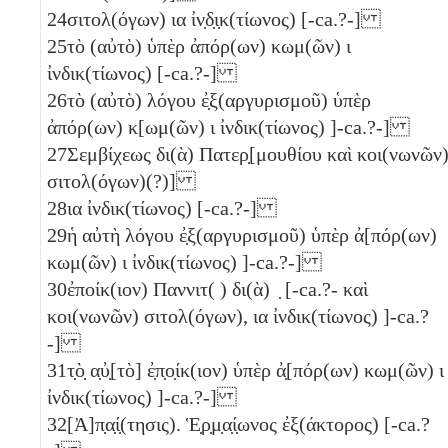
24
σιτολ(όγων)
ια
ἰν̣δ̣ι̣κ(τίωνος) [-ca.?-]
25
τὸ (αὐτὸ) ὑπὲρ ἀπόρ(ων) κωμ(ῶν)
ι
ἰνδικ(τίωνος) [-ca.?-]
26
τὸ (αὐτὸ) λόγου ἐ̣ξ(αργυρισμοῦ) ὑπὲρ
ἀπόρ(ων) κ[ωμ(ῶν)
ι
ἰνδικ(τίωνος) ]-ca.?-]
27
Σεμβίχεως δι(ὰ) Πατερ̣[μουθίου καὶ κοι(νωνῶν
σιτολ(όγων)(?)]
28
ια
ἰνδικ(τίωνος) [-ca.?-]
29
ἡ αὐτὴ λόγου ἐ̣ξ(αργυρισμοῦ) ὑπὲρ ἀ[πόρ(ων)
κωμ(ῶν)
ι
ἰνδικ(τίωνος) ]-ca.?-]
30
ἐποίκ(ιον) Παννιτ( ) δι(ὰ) ̣ [-ca.?- καὶ
κοι(νωνῶν) σιτολ(όγων),
ια
ἰνδικ(τίωνος) ]-ca.?
-]
31
τ̣ὸ̣ α̣ὐ̣[τὸ] ἐ̣π̣ο̣ίκ(ιον) ὑπὲρ ἀ̣[πόρ(ων) κωμ(ῶν)
ι
ἰνδικ(τίωνος) ]-ca.?-]
32
[Ἀ]π̣α̣ί̣(τησις). Ἑ̣ρ̣μ̣α̣ί̣ωνος ἐξ(άκτορος) [-ca.?