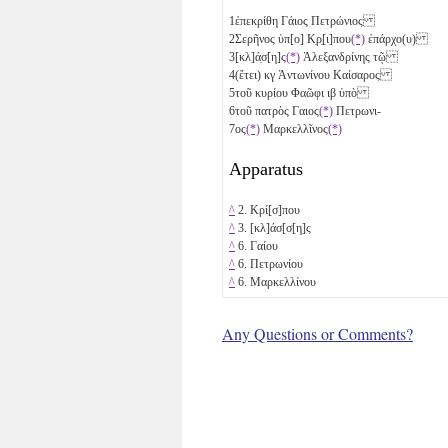
1
ἐπεκρίθη Γάιος Πετρώνιος
2
Σερῆνος ὑπ[ο] Κ̣ρ̣[ι]που
(*)
ἐπάρχο(υ)
3
[κλ]ά̣σ[η]ς
(*)
Ἀλεξανδρίνης τῷ
4
(ἔτει)
κγ
Ἀντωνίνου Καίσαρος
5
τοῦ κυρίου Φαῶφι
ιβ
ὑπὸ
6
τοῦ πατρὸς Γαιος
(*)
Πετρωνι-
7
ος
(*)
Μαρκελλῖνος
(*)
Apparatus
^
2. Κρί[σ]που
^
3. [κλ]άσ[σ[η]ς
^
6. Γαίου
^
6. Πετρωνίου
^
6. Μαρκελλίνου
Any Questions or Comments?