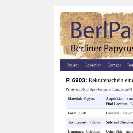
Project
Collection
Contact
Ter
Zum
Inhalt
P. 6903:
Rekrutenschein eine
springen
Persistent URL
https://berlpap.smb.museum/01
Material:
Papyrus
Acquisition:
Sam
Find Location:
F
Form:
Blatt
Location:
Papyru
Text Layout:
7 Zeilen.
Side and Directi
Language:
Griechisch
Other Side:
unbes