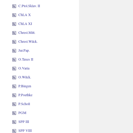
C.Ptol.Sklav. II
ChLA X
ChLA XI
Chrest.Mitt.
Chrest.Wilck.
Jur.Pap.
O.Taxes II
O.Varia
O.Wilck.
P.Bingen
P.Poethke
P.Scholl
PGM
SPP III
SPP VIII