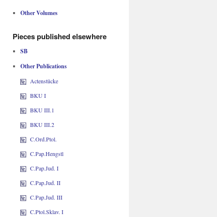
Other Volumes
Pieces published elsewhere
SB
Other Publications
Actenstücke
BKU I
BKU III.1
BKU III.2
C.Ord.Ptol.
C.Pap.Hengstl
C.Pap.Jud. I
C.Pap.Jud. II
C.Pap.Jud. III
C.Ptol.Sklav. I