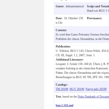
Genre:
dokumentarisch
Script and Notat
Hand wie BGU I 1
Date:
10. Oktober 159
Provenance:
n.Chr.
Content:
Es wird dem Gaios Petronios Serenos beschein
Präfekten der classis Alexandrina, in die Flo
Publication:
U. Wilcken, BGU I 143; Chrest.Wilck. 454 (
CIL III, Suppl. 1.2, 2007, Anm. 1.
Additional Literature:
Lesquier, L’Armée 159–160 (fr. Übers.); B. Pfe
sozialen Aufstieg in der römischen Kaiserzeit,
Palme, Die classis Alexandrina und der κύριο
Bemerkungen zu BGU III 709, ZPE 101, 1994,
Catalogs:
TM 20199
HGV 20199
Papyri.info 20199
Text
, based on the
Duke Databank of Documen
bgu.1.143.xml