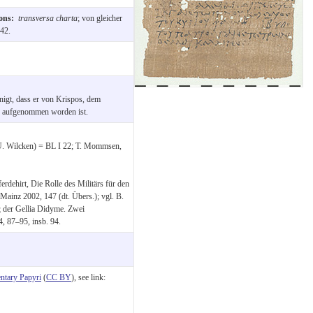
ions:
transversa charta
; von gleicher
42.
igt, dass er von Krispos, dem
tte aufgenommen worden ist.
U. Wilcken) = BL I 22; T. Mommsen,
rdehirt, Die Rolle des Militärs für den
 Mainz 2002, 147 (dt. Übers.); vgl. B.
ς der Gellia Didyme. Zwei
 87–95, insb. 94.
tary Papyri
(
CC BY
), see link: