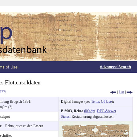
ms of Use
Advanced Search
s Flottensoldaten
777/
|
List
|
mlung Brugsch 1891.
Digital Images
(see
Terms Of Use
)
:
aijûm (?)
P. 6903, Rekto
600 dpi
DFG-Viewer
sdepot
Status:
Restaurierung abgeschlossen
on:
Rekto, quer zu den Fasern
chriftet