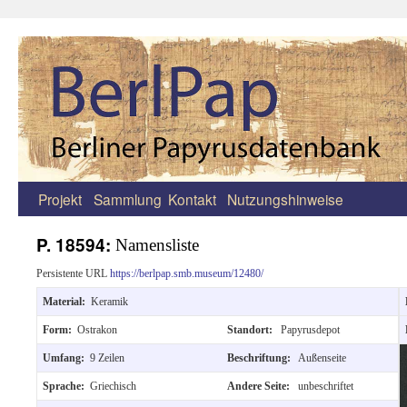
Projekt
Sammlung
Kontakt
Nutzungshinweise
Zum
Inhalt
P. 18594:
Namensliste
springen
Persistente URL
https://berlpap.smb.museum/12480/
Material:
Keramik
Form:
Ostrakon
Standort:
Papyrusdepot
Umfang:
9 Zeilen
Beschriftung:
Außenseite
Sprache:
Griechisch
Andere Seite:
unbeschriftet