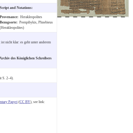
Script and Notations:
Provenance:
Herakleopolites
Bezugsorte:
Peenpibykis, Phnebieus
(Herakleopolites)
ist nicht klar: es geht unter anderem
Archiv des Königlichen Schreibers
t S. 2–4).
tary Papyri
(
CC BY
), see link: