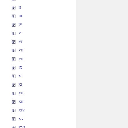
II
III
IV
V
VI
VII
VIII
IX
X
XI
XII
XIII
XIV
XV
XVI