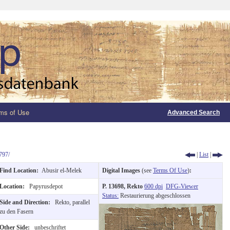
ms of Use
Advanced Search
797/
|
List
|
Find Location:
Abusir el-Melek
Digital Images
(see
Terms Of Use
)
:
Location:
Papyrusdepot
P. 13698, Rekto
600 dpi
DFG-Viewer
Status:
Restaurierung abgeschlossen
Side and Direction:
Rekto, parallel
zu den Fasern
Other Side:
unbeschriftet