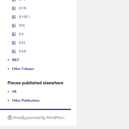
XVII
XVIII.1
XIX
XX
XXI
XXII
BKT
Other Volumes
Pieces published elsewhere
SB
Other Publications