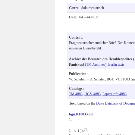
Genre:
dokumentarisch
Date:
64 – 44 v.Chr.
Content:
Fragmentarischer amtlicher Brief. Der Kontext 
um einen Dienstbefehl.
Archive der Beamten des Herakleopolites (
Paniskos)
(
TM Archives
):
Berlin texts
Publication:
W. Schubart - D. Schäfer, BGU VIII 1803 (mi
Catalogs:
TM 4883
HGV 4883
Papyri.info 4883
Text
, based on the
Duke Databank of Documen
bgu.8.1803.xml
1:
1
̣ ̣α ̣( )
ε