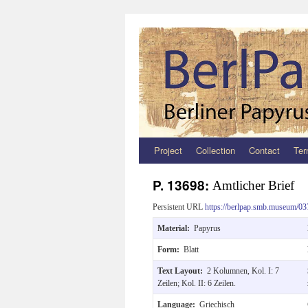
Project
Collection
Contact
Ter
Zum
Inhalt
P. 13698:
Amtlicher Brief
springen
Persistent URL
https://berlpap.smb.museum/03
Material:
Papyrus
Form:
Blatt
Text Layout:
2 Kolumnen, Kol. I: 7
Zeilen; Kol. II: 6 Zeilen.
Language:
Griechisch