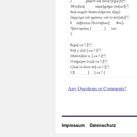
2
̣ ̣ ̣ ̣ ̣ ̣ ̣ χαίρ̣ειν καὶ̣ διευ[τ]υ̣χ̣ε̣[ῖ]ν̣
3
Φ̣νεβιέα[ ̣ ̣ ̣ ̣ ̣ παρα]χ̣ρ̣ῆ̣μα τόπ̣[ων]
4
κ̣α̣ὶ̣ κωμ̣ῶν διαστειλάμενος π[αρ]-
5
ά̣γ̣γ̣ελμα τοῦ ἡμίσους
τοῦ ἐν αὐτ̣[αῖς]
6
̣ ̣ ἀ̣σ̣β̣έ̣σ̣τ̣ο̣υ Πεενπιβυκε̣[ ̣ ̣ ̣ Φνε]-
7
βιέα ὁμοίως [ ̣ ̣ ̣ ̣ ̣ ̣ ̣] ̣ ̣ ̣τ̣ων
2:
8
ε̣χ̣ω̣[-ca.?-]
9
τῆι
γ
τ[οῦ ]-ca.?-]
10
σύντ̣αξον α ̣[-ca.?-]
11
σήμερον ἑτερ[-ca.?-]
12
καὶ τὸ ὅλον ἀπ[-ca.?-]
13
[ ̣ ̣ ̣ ̣ ̣ ̣ ̣] ̣ ̣ ̣[-ca.?-]
Any Questions or Comments?
Impressum
Datenschutz