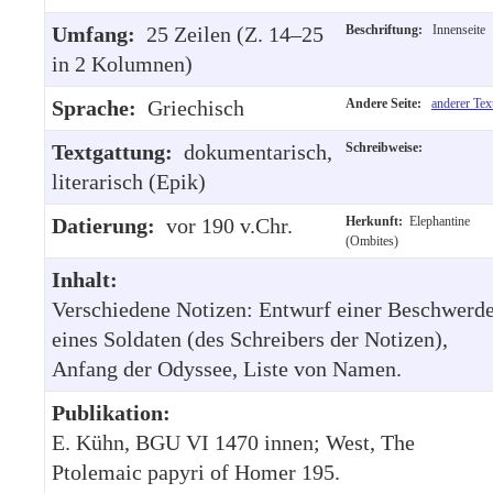
Umfang:
25 Zeilen (Z. 14–25
Beschriftung:
Innenseite
in 2 Kolumnen)
Sprache:
Griechisch
Andere Seite:
anderer Tex
Textgattung:
dokumentarisch,
Schreibweise:
literarisch (Epik)
Datierung:
vor 190 v.Chr.
Herkunft:
Elephantine
(Ombites)
Inhalt:
Verschiedene Notizen: Entwurf einer Beschwerd
eines Soldaten (des Schreibers der Notizen),
Anfang der Odyssee, Liste von Namen.
Publikation:
E. Kühn, BGU VI 1470 innen; West, The
Ptolemaic papyri of Homer 195.