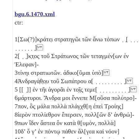
bgu.6.1470.xml
ctr:
1
[Σω(?)]κ̣ράτε̣ι στρατηγῶι τῶν ἄνω τόπων ̣ ̣[ ̣ ̣ ̣
̣ ̣ ̣ ̣ ̣ ̣ ̣]
2
[ ̣ ̣]κ̣τ̣ος τοῦ Στράτωνος τῶν τεταγμέν[ων ἐν
Ἐλεφαν]-
3
τίνηι στρατιωτῶν. ἀδικο[ῦμαι ὑπὸ]
4
Ἀνδραγά̣θ̣ο̣υ τοῦ Σωπάτρου α[ ̣ ̣ ̣ ̣ ̣ ̣ ̣ ̣ ̣ ̣]
5
[[ ̣]] ἐν τῆι ἀγορᾶι ἐν το̣ῖ̣ς̣ τεμε[ ̣ ̣ ̣ ̣ ̣ ̣ ̣ ̣ ̣ ̣]
6
μάρτυροι. Ἄνδρα μοι ἔννεπε Μ[οῦσα πολύτρο]-
7
πον, ὃς μάλα πολλὰ πλάγχθ[η ἐπεὶ Τροίης]
8
ἱερὸν πτολίεθρον ἔπερσεν, πολλ̣[ῶν δ’ ἀνθρώ]-
9
πων ἴδεν ἄστεα ὃν κατὰ θ[υμὸν, πολλὰ]
10
δ’ ὅ γ’ ἐν πόντῳ πάθεν ἄλ[γεα καὶ νόον]