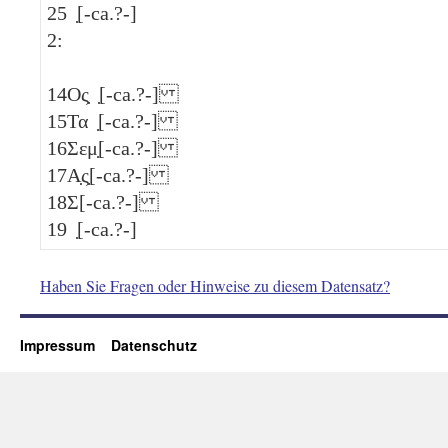
25
̣[-ca.?-]
2:
14
Ος̣ ̣[-ca.?-]
15
Τα ̣[-ca.?-]
16
Σεμ̣[-ca.?-]
17
Α̣ς̣[-ca.?-]
18
Σ[-ca.?-]
19
̣[-ca.?-]
Haben Sie Fragen oder Hinweise zu diesem Datensatz?
Impressum
Datenschutz