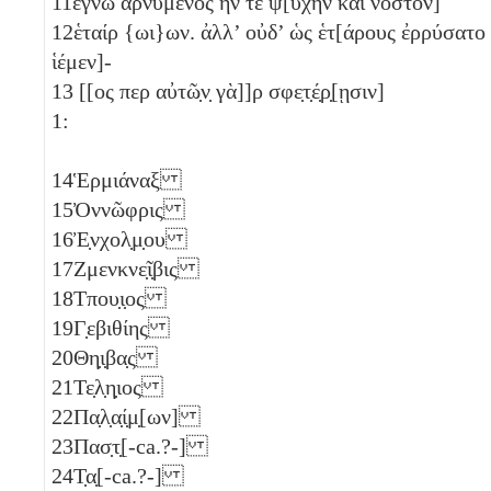
11
ἔγνω ἀρνύμενος ἥν τε ψ[υχὴν καὶ νόστον]
12
ἑταίρ {ωι}ων. ἀλλ’ οὐδ’ ὡς ἑτ[άρους ἐρρύσατο
ἱέμεν]-
13
[[ος περ αὐτῶ̣ν̣ γὰ]]ρ σφε̣τ̣έ̣ρ̣[ῃσιν]
1:
14
Ἑρμιάναξ
15
Ὀννῶφρις
16
Ἐ̣νχολ̣μ̣ου
17
Ζμενκνε̣ῖ̣βις
18
Τπου̣ι̣ος
19
Γ̣εβιθίης
20
Θη̣ι̣βα̣ς
21
Τε̣λ̣η̣ιος
22
Πα̣λ̣α̣ί̣μ̣[ων]
23
Πασ̣τ̣[-ca.?-]
24
Τ̣α̣[-ca.?-]