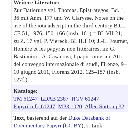
Weitere Literatur:
Zur Datierung vgl. Thomas, Epistrategos, Bd. 1,
36 mit Anm. 177 und W. Clarysse, Notes on the
use of the iota adscript in the third century B.C.,
CE 51, 1976, 150–166 (insb. 161) = BL VII 21;
zu Z. 17 vgl. P. Viereck, BL II.1 10; J.-L. Fournet
Homère et les papyrus non littéraires, in: G.
Bastianini - A. Casanova, I papiri omerici. Atti
del convegno internazionale di studi, Firenze, 9–
10 giugno 2011, Florenz 2012, 125–157 (insb.
127f.).
Kataloge:
TM 61247
LDAB 2387
HGV 61247
Papyri.info 61247
MP3 1020
Allen Sutton p32
Text
, basierend auf der
Duke Databank of
Documentary Papyri
(
CC BY
), s. Link: