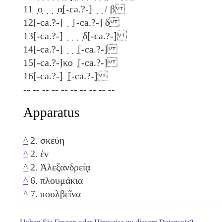
11
̣ο̣ ̣ ̣ ̣α̣[-ca.?-] ̣ ̣ /
β
12
[-ca.?-] ̣ ̣[-ca.?-]
δ̣
13
[-ca.?-] ̣ ̣ ̣ ̣δ[-ca.?-]
14
[-ca.?-] ̣ ̣ ̣[-ca.?-]
15
[-ca.?-]κο ̣[-ca.?-]
16
[-ca.?-] ̣[-ca.?-]
-- -- -- -- -- -- -- -- -- --
Apparatus
^
2. σκεύη
^
2. ἐν
^
2. Ἀλεξανδρείᾳ
^
6. πλουμάκια
^
7. πουλβεῖνα
Haben Sie Fragen oder Hinweise zu diesem Datensatz?