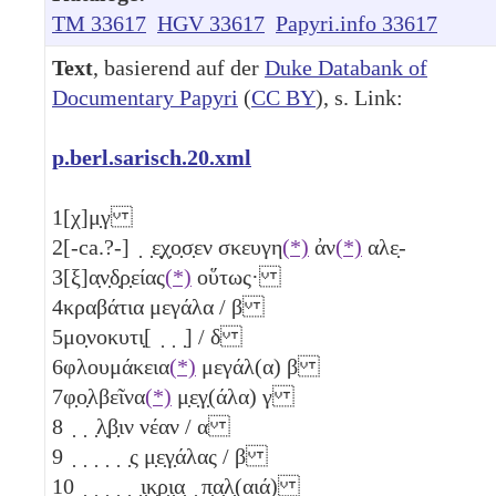
TM 33617
HGV 33617
Papyri.info 33617
Text
, basierend auf der
Duke Databank of
Documentary Papyri
(
CC BY
), s. Link:
p.berl.sarisch.20.xml
1
[χ]μ̣γ
2
[-ca.?-] ̣ ̣ε̣χ̣ο̣σ̣εν σκευγη
(*)
ἀν
(*)
αλε̣-
3
[ξ]α̣ν̣δ̣ρ̣είας
(*)
οὕτως·
4
κραβάτια μεγάλα /
β
5
μο̣νοκυτι̣[ ̣ ̣ ̣] /
δ
6
φλουμάκεια
(*)
μεγάλ(α)
β
7
φ̣ο̣λβεῖνα
(*)
μ̣ε̣γ̣(άλα)
γ
8
̣ ̣ ̣λ̣β̣ιν νέαν /
α
9
̣ ̣ ̣ ̣ ̣ ̣ς μ̣ε̣γ̣άλας /
β
10
̣ ̣ ̣ ̣ ̣ ̣ι̣κ̣ρ̣ι̣α̣ ̣ π̣α̣λ̣(αιά)