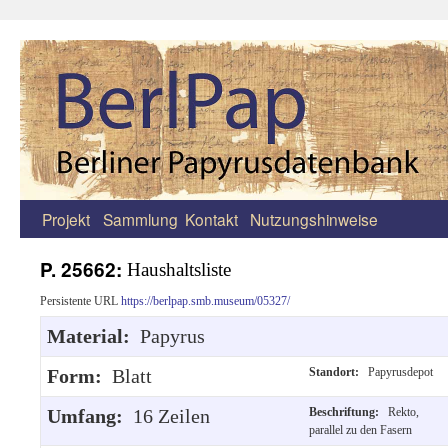
Projekt
Sammlung
Kontakt
Nutzungshinweise
Zum
Inhalt
P. 25662:
Haushaltsliste
springen
Persistente URL
https://berlpap.smb.museum/05327/
Material:
Papyrus
Form:
Blatt
Standort:
Papyrusdepot
Umfang:
16 Zeilen
Beschriftung:
Rekto,
parallel zu den Fasern