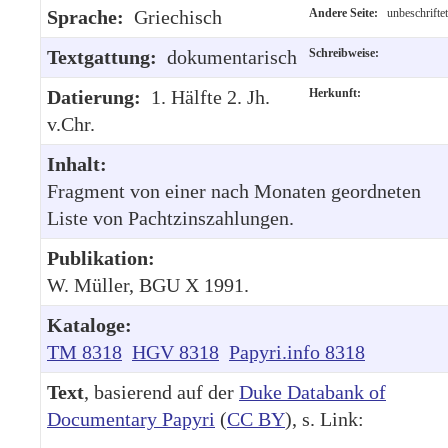
Sprache:
Griechisch
Andere Seite:
unbeschriftet
Textgattung:
dokumentarisch
Schreibweise:
Datierung:
1. Hälfte 2. Jh.
Herkunft:
v.Chr.
Inhalt:
Fragment von einer nach Monaten geordneten
Liste von Pachtzinszahlungen.
Publikation:
W. Müller, BGU X 1991.
Kataloge:
TM 8318
HGV 8318
Papyri.info 8318
Text
, basierend auf der
Duke Databank of
Documentary Papyri
(
CC BY
), s. Link: