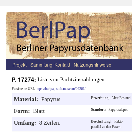
Projekt
Sammlung
Kontakt
Nutzungshinweise
Zum
Inhalt
P. 17274:
Liste von Pachtzinszahlungen
springen
Persistente URL
https://berlpap.smb.museum/04261/
Material:
Papyrus
Erwerbung:
Alter Bestand.
Form:
Blatt
Standort:
Papyrusdepot
Umfang:
8 Zeilen.
Beschriftung:
Rekto,
parallel zu den Fasern