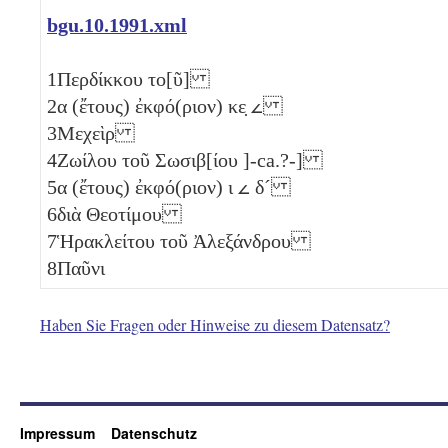
bgu.10.1991.xml
1
Περδίκκου το[ῦ]
2
α
(ἔτους) ἐκφό(ριον)
κε̣
𐅵
3
Μεχεὶρ
4
Ζωίλου τοῦ Σωσιβ[ίου ]-ca.?-]
5
α
(ἔτους) ἐκφό(ριον)
ι
𐅵
δ´
6
διὰ Θεοτίμου
7
Ἡρακλείτου τοῦ Ἀλεξάνδρου
8
Παῦνι
Haben Sie Fragen oder Hinweise zu diesem Datensatz?
Impressum
Datenschutz