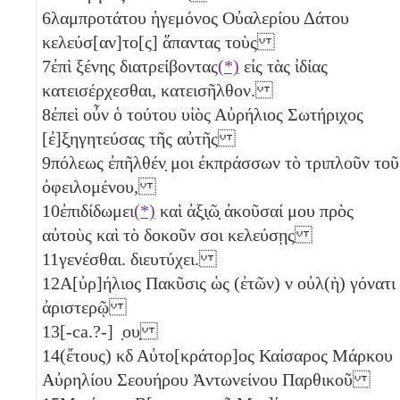
6
λαμπροτάτου ἡγεμόνος Οὐαλερίου Δάτου
κελεύσ[αν]το[ς] ἅπαντας τοὺς
7
ἐπὶ ξένης διατρείβοντας
(*)
εἰς τὰς ἰδίας
κατεισέρχεσθαι, κατεισῆλθον.
8
ἐπεὶ οὖν ὁ τούτου υἱὸς Αὐρήλιος Σωτήριχος
[ἐ]ξ̣ηγητεύσας τῆς αὐτῆς
9
πόλεως ἐπῆλθέν̣ μοι ἐκπράσσων τὸ τριπλοῦν τοῦ
ὀφειλομένου,
10
ἐπιδίδωμει
(*)
καὶ ἀξ̣ι̣ῶ̣ ἀκοῦσαί μου πρὸς
αὐτοὺς καὶ τὸ δοκοῦν σοι κελεύσῃς
11
γενέσθαι. διευτύχει.
12
Α[ὐρ]ήλιος Πακῦσις ὡς (ἐτῶν)
ν
οὐλ(ὴ) γόνατι
ἀριστερῷ
13
[-ca.?-] ̣ου̣
14
(ἔτους)
κδ
Αὐτο[κράτορ]ος Καίσαρος Μάρκου
Αὐρηλίου Σεουήρου Ἀντωνείνου Παρθικοῦ