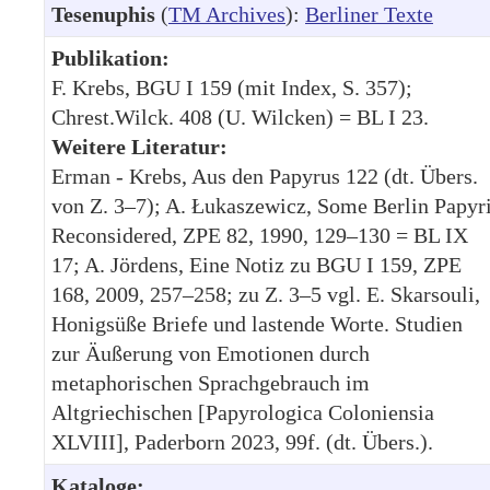
Tesenuphis
(
TM Archives
):
Berliner Texte
Publikation:
F. Krebs, BGU I 159 (mit Index, S. 357);
Chrest.Wilck. 408 (U. Wilcken) = BL I 23.
Weitere Literatur:
Erman - Krebs, Aus den Papyrus 122 (dt. Übers.
von Z. 3–7); A. Łukaszewicz, Some Berlin Papyr
Reconsidered, ZPE 82, 1990, 129–130 = BL IX
17; A. Jördens, Eine Notiz zu BGU I 159, ZPE
168, 2009, 257–258; zu Z. 3–5 vgl. E. Skarsouli,
Honigsüße Briefe und lastende Worte. Studien
zur Äußerung von Emotionen durch
metaphorischen Sprachgebrauch im
Altgriechischen [Papyrologica Coloniensia
XLVIII], Paderborn 2023, 99f. (dt. Übers.).
Kataloge: