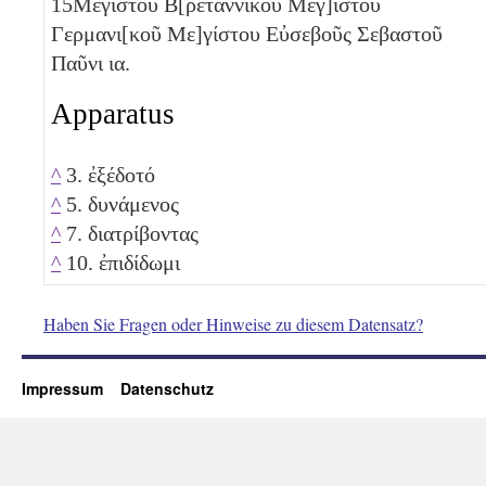
15
Μεγίστου Β[ρεταννικοῦ Μεγ]ίστου
Γερμανι[κοῦ Με]γίστου Εὐσεβοῦς Σεβαστοῦ
Παῦνι
ια
.
Apparatus
^
3. ἐξέδοτό
^
5. δυνάμενος
^
7. διατρίβοντας
^
10. ἐπιδίδωμι
Haben Sie Fragen oder Hinweise zu diesem Datensatz?
Impressum
Datenschutz