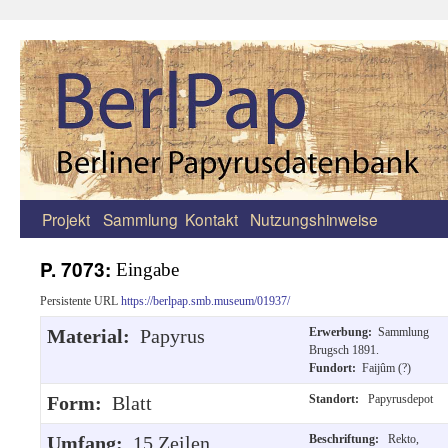
Projekt
Sammlung
Kontakt
Nutzungshinweise
Zum
Inhalt
P. 7073:
Eingabe
springen
Persistente URL
https://berlpap.smb.museum/01937/
Material:
Papyrus
Erwerbung:
Sammlung
Brugsch 1891.
Fundort:
Faijûm (?)
Form:
Blatt
Standort:
Papyrusdepot
Umfang:
15 Zeilen.
Beschriftung:
Rekto,