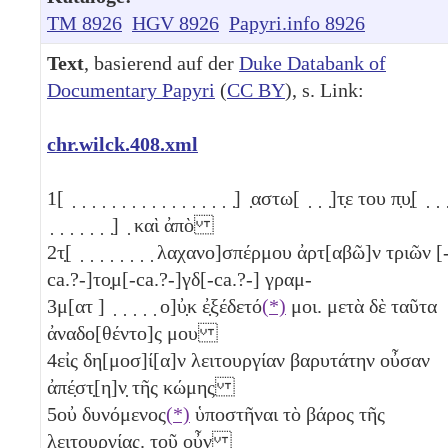
TM 8926
HGV 8926
Papyri.info 8926
Text
, basierend auf der
Duke Databank of
Documentary Papyri
(
CC BY
), s. Link:
chr.wilck.408.xml
1
[ ̣ ̣ ̣ ̣ ̣ ̣ ̣ ̣ ̣ ̣ ̣ ̣ ̣ ̣ ̣ ̣ ̣] ̣αστω[ ̣ ̣ ̣]τ̣ε του π̣υ̣[ ̣ ̣ ̣
̣ ̣ ̣ ̣ ̣ ̣ ̣] ̣ καὶ ἀπὸ
2
τ̣[ ̣ ̣ ̣ ̣ ̣ ̣ ̣ ̣ λαχανο]σπέρμου ἀρτ[αβῶ]ν τριῶν
[
ca.?-]το̣μ[-ca.?-]γδ[-ca.?-] γραμ-
3
μ[ατ ] ̣ ̣ ̣ ̣ ̣ ο]ὐ̣κ ἐ̣ξέδετό
(*)
μοι. μετὰ δὲ ταῦτα
ἀναδο[θέντο]ς μου
4
εἰς δη[μοσ]ί[α]ν λειτουργίαν βαρυτάτην οὖσαν
ἀπέ̣στ̣[η]ν̣ τῆς κώμης
5
οὐ δυνόμενος
(*)
ὑποστῆναι τὸ βάρος τῆς
λειτουργίας. τοῦ οὖν