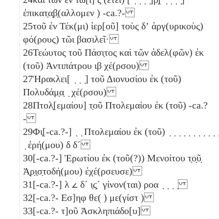
ἐπικατ̣α̣β̣(αλλομεν ) -ca.?-
25
τοῦ ἐν Τέκ(μι) ἱερ[οῦ] τοὺς δʼ ἀργ(υρικοὺς)
φό(ρους) τῶι βασιλεῖ·
26
Τεώυτος τοῦ Πάσι̣τος καὶ τῶν ἀδελ(φῶν) ἐκ
(τοῦ) Ἀντιπάτρου
ιβ
χέ(ρσου)
27
Ἡρακλει[ ̣ ̣ ̣] τοῦ Διονυσίου ἐκ (τοῦ)
Πολυδάμ̣α̣ ̣ χέ(ρσου)
28
Πτολ̣[εμαίου] τ̣οῦ Πτολεμαίου ἐκ (τοῦ) -ca.?
-
29
Φι̣[-ca.?-] ̣ ̣ Πτολεμαίου ἐκ (τοῦ) ̣ ̣ ̣ ̣ ̣ ̣ ̣ ̣ ̣ ̣ ̣
̣ ἐρή(μου)
δ
δ´
30
[-ca.?-] Ἐρωτίου ἐκ (τοῦ(?)) Μενοίτου τ̣ο̣ῦ̣
Ἀ̣ρ̣ι̣σ̣τοδή(μου) ἐχέ(ρσευσε)
31
[-ca.?-]
λ
𐅵
δ´
ι̣ϛ̣´
γίνον(ται)
ροα
̣ ̣ ̣ ̣
32
[-ca.?- Εσ]ηφ θε( ) με(γίστ )
33
[-ca.?- τ]οῦ Ἀσκληπιάδο[υ]