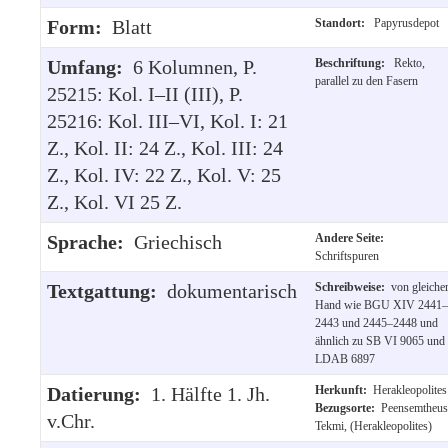
Form:
Blatt
Standort:
Papyrusdepot
Umfang:
6 Kolumnen, P.
Beschriftung:
Rekto,
parallel zu den Fasern
25215: Kol. I–II (III), P.
25216: Kol. III–VI, Kol. I: 21
Z., Kol. II: 24 Z., Kol. III: 24
Z., Kol. IV: 22 Z., Kol. V: 25
Z., Kol. VI 25 Z.
Sprache:
Griechisch
Andere Seite:
Schriftspuren
Textgattung:
dokumentarisch
Schreibweise:
von gleiche
Hand wie BGU XIV 2441–
2443 und 2445–2448 und
ähnlich zu SB VI 9065 und
LDAB 6897
Datierung:
1. Hälfte 1. Jh.
Herkunft:
Herakleopolites
Bezugsorte:
Peensemtheus
v.Chr.
Tekmi, (Herakleopolites)