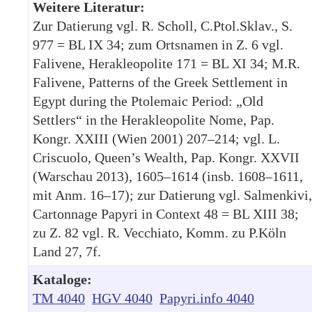
Weitere Literatur:
Zur Datierung vgl. R. Scholl, C.Ptol.Sklav., S.
977 = BL IX 34; zum Ortsnamen in Z. 6 vgl.
Falivene, Herakleopolite 171 = BL XI 34; M.R.
Falivene, Patterns of the Greek Settlement in
Egypt during the Ptolemaic Period: „Old
Settlers“ in the Herakleopolite Nome, Pap.
Kongr. XXIII (Wien 2001) 207–214; vgl. L.
Criscuolo, Queen’s Wealth, Pap. Kongr. XXVII
(Warschau 2013), 1605–1614 (insb. 1608–1611,
mit Anm. 16–17); zur Datierung vgl. Salmenkivi,
Cartonnage Papyri in Context 48 = BL XIII 38;
zu Z. 82 vgl. R. Vecchiato, Komm. zu P.Köln
Land 27, 7f.
Kataloge:
TM 4040
HGV 4040
Papyri.info 4040