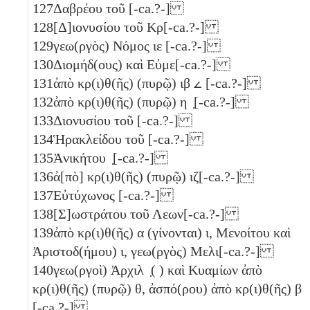
127
Δαβρέου τοῦ [-ca.?-]
128
[Δ]ιονυσίου τοῦ Κρ[-ca.?-]
129
γεω(ργὸς) Νόμος
ιε
[-ca.?-]
130
Διομήδ(ους) καὶ Εὐμε[-ca.?-]
131
ἀπὸ κρ(ι)θ(ῆς) (πυρῷ)
ιβ
𐅵
[-ca.?-]
132
ἀπὸ κρ(ι)θ(ῆς) (πυρῷ)
η
̣[-ca.?-]
133
Διονυσίου τοῦ [-ca.?-]
134
Ἡρακλείδου τοῦ [-ca.?-]
135
Ἀνικήτου ̣[-ca.?-]
136
ἀ[πὸ] κρ(ι)θ(ῆς) (πυρῷ)
ιζ
[-ca.?-]
137
Εὐτύχωνος [-ca.?-]
138
[Σ]ωστράτου τοῦ Λεων[-ca.?-]
139
ἀπὸ κρ(ι)θ(ῆς)
α
(γίνονται)
ι
, Μενοίτου καὶ
Ἀριστοδ(ήμου)
ι
, γεω(ργὸς) Μελι[-ca.?-]
140
γεω(ργοὶ) Ἀρχιλ ̣( ) καὶ Κυαμίων ἀπὸ
κρ(ι)θ(ῆς) (πυρῷ)
θ
, ἀσπό(ρου) ἀπὸ κρ(ι)θ(ῆς)
β
[-ca.?-]