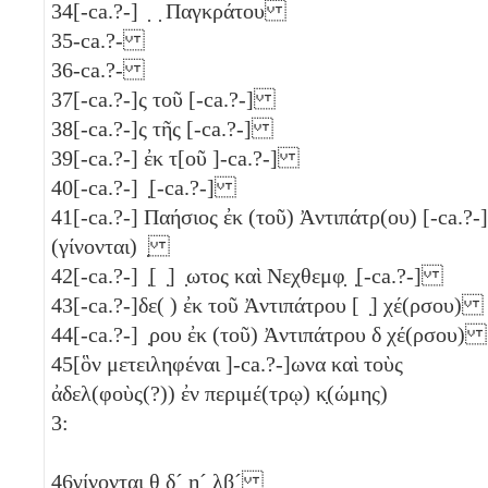
34
[-ca.?-] ̣ ̣ Παγκράτου
35
-ca.?-
36
-ca.?-
37
[-ca.?-]ς τοῦ [-ca.?-]
38
[-ca.?-]ς τῆς [-ca.?-]
39
[-ca.?-] ἐκ τ[οῦ ]-ca.?-]
40
[-ca.?-] ̣[-ca.?-]
41
[-ca.?-] Παήσιος ἐκ (τοῦ) Ἀντιπάτρ(ου) [-ca.?-]
(γίνονται) ̣
42
[-ca.?-] ̣[ ̣] ̣ωτος καὶ Νεχθεμφ̣ ̣[-ca.?-]
43
[-ca.?-]δε( ) ἐκ τοῦ Ἀντιπάτρου [ ̣] χέ(ρσου)
44
[-ca.?-] ̣ρου ἐκ (τοῦ) Ἀντιπάτρου
δ
χέ(ρσου)
45
[ὃν μετειληφέναι ]-ca.?-]ωνα καὶ τοὺς
ἀδελ(φοὺς(?)) ἐν περιμέ(τρῳ) κ̣(ώμης)
3:
46
γίνονται
θ
δ´
η´
λβ´