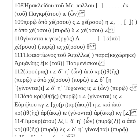
108
Ἡρακλείδου τοῦ Μ̣ε̣ ̣ι̣ω̣λλου [ ̣] ̣ ̣ ̣ ̣ ̣ ̣ ἐκ
(τοῦ) Παγκρ(άτου)
ιε
(ὧν)
109
π̣υρῷ ἀπὸ χέ(ρσου)
ϛ
𐅵
χέ(ρσου)
η
𐅵
, ̣ ̣ ̣[ ̣]( 
ε
ἀπὸ χ̣έ(ρσου) (πυρῷ)
δ
𐅵
χέ(ρσου)
𐅵
110
γ̣ίνονται
κ
γεω(ργὸς) Α ̣ ̣ ̣ ̣ ̣ ̣[ ̣] ἀ[πὸ]
χέ(ρσου) (πυρῷ)
ια̣
χέ(ρσου)
θ
111
Ἡφαιστίωνος τοῦ Ἀπ̣ο̣λλω( ) παρα(κεχώρηκε)
Ἀ̣ρυ̣άνδης ἐ[κ (τοῦ)] Παρμενίσκου
112
(ἀρούρας)
ι
𐅵
δ´
η̣´
(ὧν) ἀπὸ κρ(ι)θ(ῆς)
(πυρῷ)
ε
ἀπὸ χέ(ρσου) (πυρῷ)
ε
𐅵
δ´
[
η
´
(γίνονται)
ι
]
𐅵
δ´
η´
Τύχωνος
ιϛ
𐅵
(ὧν) (πυρῷ)
ϛ
113
ἀπὸ κρ(ι)θ(ῆς) (πυρῷ)
ι
𐅵
(γίνονται)
ιϛ
𐅵
Εὐμήλου
κ̣γ̣
𐅵
[χο(ρτ)αρ(άκῳ)]
η̣
𐅵
καὶ ἀπὸ
κρ(ι)θ(ῆς) ἀρ(άκῳ)
ιε
(γίνονται) ἀρ(άκῳ)
κγ
[
𐅵
114
Τιμοκρ(άτου)
λζ
𐅵̣
δ´
η̣´
(ὧν) (πυρῷ(?))
α
ἀπὸ
κρ(ι)θ(ῆς) (πυρῷ)
λϛ
𐅵
δ´
η´
γίνον[τα]ι (πυρῷ)