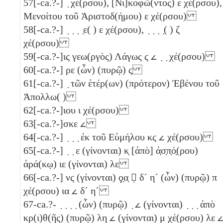
57
[-ca.?-] ̣ χέ(ρσου), [Νι]κοφῶ(ντος)
ε
χέ(ρσου),
Μενοίτου τοῦ Ἀριστοδ(ήμου)
ε
χέ(ρσου)
58
[-ca.?-] ̣ ̣ ̣ ̣ε( )
ε
χέ(ρσου), ̣ ̣ ̣ ̣( )
ζ
χέ(ρσου)
59
[-ca.?-]
ιϛ
γεω(ργὸς) Λάγως
ϛ
𐅵
̣ ̣ χέ(ρσου)
60
[-ca.?-]
ρε
(ὧν) (πυρῷ)
ϛ
61
[-ca.?-] ̣ τῶν ἑτέρ(ων) (πρότερον) Ἐβένου τοῦ
Ἀπολλω( )
62
[-ca.?-]ιου
ι
χέ(ρσου)
63
[-ca.?-]
σκε
𐅵
64
[-ca.?-] ̣ ̣ ̣ ἐκ τοῦ Εὐμήλου
κϛ
𐅵
χέ(ρσου)
65
[-ca.?-] ̣ ̣
ε
(γίνονται)
κ̣
[ἀπὸ] ἀ̣σ̣π̣ό̣(ρου)
ἀρά(κῳ)
ιε
(γίνονται)
λε
66
[-ca.?-]
νϛ
(γίνονται)
ϙ̣α̣
𐅵̣
δ´
η´
(ὧν) (πυρῷ)
π
χέ(ρσου)
ια
𐅵
δ´
η´
67
-ca.?- ̣ ̣ ̣ ̣ (ὧν) (πυρῷ) ̣
𐅵
(γίνονται) ̣ ̣ ̣ ἀπὸ
κρ(ι)θ(ῆς) (πυρῷ)
λη
𐅵
(γίνονται)
μ
χέ(ρσου)
λε
