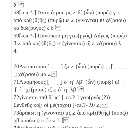
δ´
68
[-ca.?-] Ἀ̣ντι̣π̣ά̣τ̣ρου
μϛ
𐅵
δ´
(ὧν) (πυρῷ)
γ
𐅵
ἀπὸ κρ(ι)θ(ῆς) (πυρῷ)
ιε
𐅵
(γίνονται)
ιθ
χέ(ρσου)
κα
διώ(ρυγος)
ϛ
δ´
69
[-ca.?-] Π̣α̣νίσκου
μη
γεω(ργὸς) Λάγως (πυρῷ)
β
𐅵
ἀπὸ κρ(ι)θ(ῆς)
ιε
(γίνονται)
ιζ
𐅵
χέ(ρσου)
λ
4:
70
Ἀντιπάτρου [ ̣ ̣ ̣ ̣]
ξα
𐅵
(ὧν) (πυρῷ) ̣ ̣ [ ̣ ̣ ̣ ̣ ̣
̣] χέ(ρσου)
μα
𐅵
71
Λαομήδους [ ̣ ̣ ̣ ̣]
δ´
η´
λβ´
(ὧν) (πυρῷ)
ιβ
̣ ̣
̣[ ̣] ̣ χέ(ρσου)
ιζ
𐅵
δ´
η´
λβ´
72
γίνονται
τπθ̣
δ̣´
ιϛ´
[-ca.?-] γεω(ργὸς(?))
Σενθεῦς κα[ὶ οἱ μέ(τοχοι) ]-ca.?-
λθ
𐅵
]
73
ἀράκωι
η
(γίνονται)
μζ
𐅵
ἀπὸ κρ(ι)θ(ῆς) (πυρῷ)
ϙβ
ἀρά(κῳ)
ιε̣
[-ca.?-]
74
[γ]ίνον[ται]
ρ̣νδ
𐅵
χέ(ρσου)
σκη
𐅵
ιϛ´