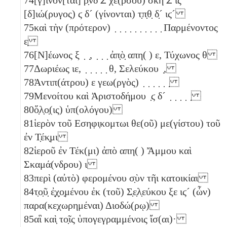
[δ]ιώ(ρυγος)
ϛ
δ´
(γίνονται)
τ̣π̣θ̣
δ̣´
ιϛ´
75
καὶ τὴν (πρότερον) ̣ ̣ ̣ ̣ ̣ ̣ ̣ ̣ ̣ ̣ Παρμένοντος
ε̣
76
[Ν]έωνος
ξ
̣ ̣, ̣ ̣ ̣ ἀπ̣ὸ̣ απη( )
ε
, Τύχωνος
θ
77
Δωριέως
ιε
, ̣ ̣ ̣ ̣ ̣
θ
, Σελεύκου ̣,
78
Ἀντιπ(άτρου)
ε
γεω(ργὸς) ̣ ̣ ̣ ̣ ̣ ̣
79
Μενοίτου καὶ Ἀριστοδήμου ̣
ϛ
δ´
̣ ̣ ̣ ̣ ̣
80
ὅ̣λ̣ο̣(ις) ὑπ(ολόγου)
81
ἱερὸν τοῦ Εσηφι̣κομτωι θε(οῦ) με(γίστου) τοῦ
ἐν Τ̣έκ̣μι
82
ἱεροῦ ἐν Τέκ(μι) ἀπὸ απη( ) Ἄμμου καὶ
Σκαμά(νδρου)
ι
83
περὶ (αὐτὸ) φερομένου σ̣ὺν τῆι κατοικίαι
84
τ̣ο̣ῦ̣ ἐ̣χ̣ο̣μένου ἐκ (τοῦ) Σ̣ε̣λ̣εύκου
ξε
ιϛ´
(ὧν)
παρα(κεχωρημέναι) Διοδώ(ρῳ)
85
αἳ καὶ̣ το̣ῖς ὑπογεγραμμένοις ἴσ(αι)·