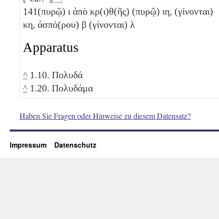
141
(πυρῷ)
ι
ἀπὸ κρ(ι)θ(ῆς) (πυρῷ)
ιη
, (γίνονται)
κη
, ἀσπό(ρου)
β
(γίνονται)
λ
Apparatus
^
1.10. Πολυδά
^
1.20. Πολυδάμα
Haben Sie Fragen oder Hinweise zu diesem Datensatz?
Impressum
Datenschutz