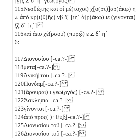
[
γ
]
ζ
𐅵
δ´
η´
γεω(ργὸς)
115
Νεσθώ̣της καὶ οἱ μέ(τοχοι) χ̣[ο(ρτ)]αρ(άκῳ)
η
𐅵
ἀπὸ κρ(ι)θ(ῆς)
νβ
δ̣´
[ι
η´
ἀ]ρ(άκῳ)
ιε
(γίνονται)
ξζ
δ´
[
η´
]
116
καὶ ἀπὸ χέ(ρσου) (πυρῷ)
ε
𐅵
δ´
η´
6:
117
Διονυσίου̣ [-ca.?-]
118
μετα[-ca.?-]
119
Ἀνική[του ]-ca.?-]
120
Πανδαμ̣[-ca.?-]
121
(ἄρουραι)
ι
γεω(ργὸς) [-ca.?-]
122
Ἀσκληπια[-ca.?-]
123
γίνονται [-ca.?-]
124
ἀπὸ προς( )· Εὐ̣β̣[-ca.?-]
125
Διονυσίου τοῦ [-ca.?-]
126
Διονυσίου τοῦ [-ca.?-]