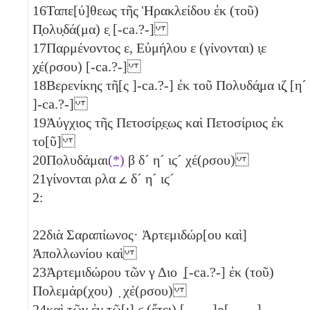
16
Ταπε[ύ]θεως τῆς Ἡρακλείδου ἐκ (τοῦ)
Π̣ολυ̣δά(μα)
ε̣
[-ca.?-]
17
Παρμένοντος
ε
, Εὐμήλου
ε
(γίνονται)
ι̣ε
χ̣έ(ρσου) [-ca.?-]
18
Βερενίκης τῆ[ς ]-ca.?-] ἐκ τοῦ Πολυδά̣μα
ιζ̣
[
η´
]-ca.?-]
19
Ἀύγχιος τῆς Πετοσίρ̣ε̣ως καὶ Πετοσίριος ἐκ
το[ῦ]
20
Πολυδάμαι
(*)
β
δ´
η´
ιϛ´
χέ(ρσου)
21
γίνονται
ρλα
𐅵
δ´
η´
ιϛ´
2:
22
διὰ Σαραπίωνος· Ἀρτεμιδώρ[ου καὶ]
Ἀπολλωνίου καὶ
23
Ἀρτεμιδώρου τῶν
γ
Διο ̣[-ca.?-] ἐκ (τοῦ)
Πολεμάρ(χου) ̣ χέ(ρσου)
24
καὶ τῶν ἐν τῶ[ι]
ϛ
(ἔτει) [ ̣ ̣ ̣ ̣]ρ̣[ ̣ ̣ ̣ ̣]