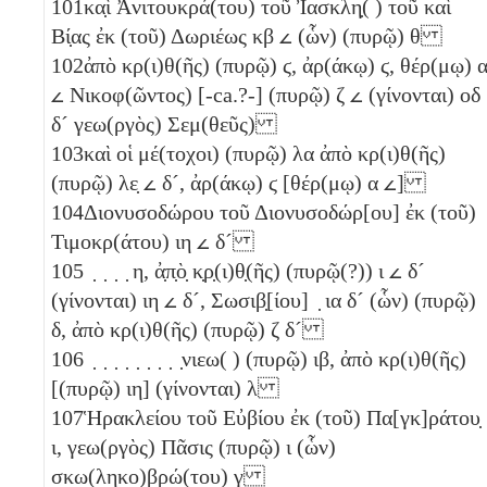
101
κα̣ὶ Ἀνιτουκρά(του) τοῦ Ἰασκλη̣( ) τοῦ καὶ
Βί̣ας ἐκ (τοῦ) Δωριέως
κβ
𐅵
(ὧν) (πυρῷ)
θ
102
ἀπὸ κρ(ι)θ(ῆς) (πυρῷ)
ϛ
, ἀρ(άκῳ)
ϛ
, θέρ(μῳ)
𐅵
Νικοφ(ῶντος) [-ca.?-] (πυρῷ)
ζ
𐅵
(γίνονται)
οδ
δ´
γεω(ργὸς) Σεμ(θεῦς)
103
καὶ οἱ μέ(τοχοι) (πυρῷ)
λα
ἀπὸ κρ(ι)θ(ῆς)
(πυρῷ)
λε̣
𐅵
δ´
, ἀρ(άκῳ)
ϛ
[θέρ(μῳ)
α
𐅵
]
104
Διονυσοδώρου τοῦ Διονυσοδώρ[ου] ἐκ (τοῦ)
Τιμοκρ(άτου)
ιη
𐅵
δ´
105
̣ ̣ ̣ ̣
η
, ἀ̣π̣ὸ̣ κ̣ρ̣(ι)θ̣(ῆς) (πυρῷ(?))
ι
𐅵
δ´
(γίνονται)
ιη
𐅵
δ´
, Σωσιβ̣[ίου] ̣
ια
δ´
(ὧν) (πυρῷ)
δ
, ἀπὸ κρ(ι)θ(ῆς) (πυρῷ)
ζ
δ´
106
̣ ̣ ̣ ̣ ̣ ̣ ̣ ̣ ̣νιεω( ) (πυρῷ)
ιβ
, ἀπὸ κρ(ι)θ(ῆς)
[(πυρῷ)
ιη
] (γίνονται)
λ
107
Ἡρακλείου τοῦ Εὐβίου ἐκ (τοῦ) Πα[γκ]ράτου̣
ι
, γεω(ργὸς) Πᾶσις (πυρῷ)
ι
(ὧν)
σκω(ληκο)βρώ(του)
γ