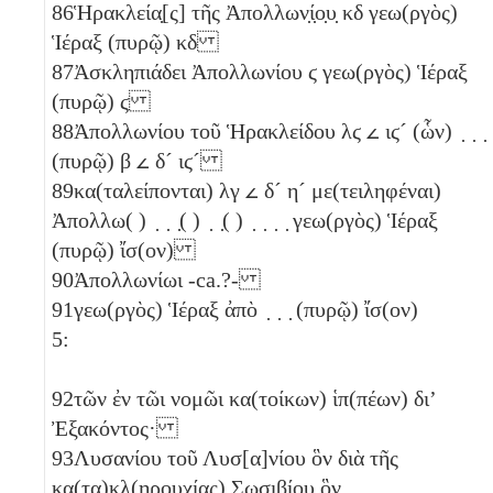
86
Ἡρακλεία̣[ς] τῆς Ἀπολλων̣ί̣ο̣υ̣
κδ
γεω(ργὸς)
Ἱέραξ (πυρῷ)
κδ
87
Ἀσκληπιάδει Ἀπολλωνίου
ϛ
γεω(ργὸς) Ἱέραξ
(πυρῷ)
ϛ
88
Ἀπολλωνίου τοῦ Ἡρακλείδου
λϛ
𐅵
ιϛ´
(ὧν) ̣ ̣ ̣
(πυρῷ)
β
𐅵
δ´
ιϛ´
89
κα(ταλείπονται)
λγ
𐅵
δ´
η´
με(τειληφέναι)
Ἀπολλω( ) ̣ ̣ ̣( ) ̣ ̣( ) ̣ ̣ ̣ ̣ γεω(ργὸς) Ἱέραξ
(πυρῷ) ἴσ(ον)
90
Ἀπολλωνίωι -ca.?-
91
γεω(ργὸς) Ἱέραξ ἀπὸ ̣ ̣ ̣ (πυρῷ) ἴσ(ον)
5:
92
τῶν ἐν τῶι νομῶι κα(τοίκων) ἱπ(πέων) διʼ
Ἐξακόντος·
93
Λυσανίου τοῦ Λυσ[α]νίου ὃν διὰ τῆς
κα(τα)κλ(ηρουχίας) Σωσιβίου ὃν