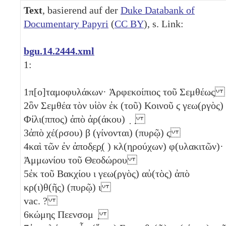
Text
, basierend auf der
Duke Databank of
Documentary Papyri
(
CC BY
), s. Link:
bgu.14.2444.xml
1:
1
π[ο]ταμοφυλάκων· Ἁρφεκοίπιος τοῦ Σεμθέως
2
ὃν Σεμθέα τὸν υἱὸν ἐκ (τοῦ) Κοινοῦ
ϛ
γεω(ργὸς)
Φίλι(ππος) ἀπὸ ἀρ(άκου) ̣ ̣
3
ἀπὸ χέ(ρσου)
β
(γίνονται) (πυρῷ)
ϛ
4
καὶ τῶν ἐν ἀποδ̣ε̣ρ̣( ) κλ(ηρούχων) φ(υλακιτῶν)·
Ἀμμωνίου τοῦ Θεοδώρου
5
ἐκ τοῦ Βακχίου
ι
γεω(ργὸς) αὐ(τὸς) ἀπὸ
κρ(ι)θ(ῆς) (πυρῷ)
ι
vac. ?
6
κώμης Πεενσομ ̣