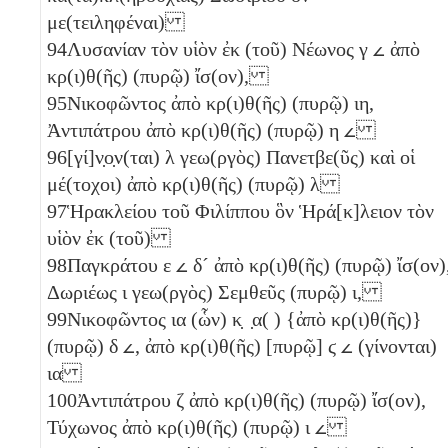
με(τειληφέναι)
94
Λυσανίαν τὸν υἱὸν ἐκ (τοῦ) Νέωνος
γ
𐅵
ἀπὸ
κρ(ι)θ(ῆς) (πυρῷ) ἴσ(ον),
95
Νικοφῶντος ἀπὸ κρ(ι)θ(ῆς) (πυρῷ)
ιη
,
Ἀντιπάτρου ἀπὸ κρ(ι)θ(ῆς) (πυρῷ)
η
𐅵
96
[γί]ν̣ο̣ν(ται)
λ
γεω(ργὸς) Πανετβε(ῦς) καὶ οἱ
μέ(τοχοι) ἀπὸ κρ(ι)θ(ῆς) (πυρῷ)
λ
97
Ἡρακλείου τοῦ Φιλίππου ὃν Ἡρά[κ]λειον τὸν
υἱὸν ἐκ (τοῦ)
98
Παγκράτου
ε
𐅵
δ´
ἀπὸ κρ(ι)θ(ῆς) (πυρῷ) ἴσ(ον)
Δωριέως
ι
γεω(ργὸς) Σεμθεῦς (πυρῷ)
ι
,
99
Νικοφῶντος
ια
(ὧν) κ̣ ̣α( ) {ἀπὸ κρ(ι)θ(ῆς)}
(πυρῷ)
δ
𐅵
, ἀπὸ κρ(ι)θ(ῆς) [πυρῷ]
ϛ
𐅵
(γίνονται)
ια
100
Ἀντιπάτρου
ζ
ἀπὸ κρ(ι)θ(ῆς) (πυρῷ) ἴσ(ον),
Τύχωνος ἀπὸ κρ(ι)θ(ῆς) (πυρῷ)
ι
𐅵