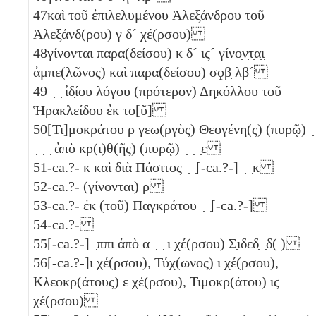
47
καὶ τοῦ ἐπιλελυμένου Ἀλεξάνδρου τοῦ
Ἀλεξάνδ(ρου)
γ
δ´
χέ(ρσου)
48
γίνονται παρα(δείσου)
κ
δ´
ιϛ´
γίνο̣ν̣τ̣α̣ι̣
ἀμπε(λῶνος) καὶ παρα(δείσου)
σϙβ̣
λβ´
49
̣ ̣ ἰδ̣ίου λόγου (πρότερον) Δη̣κόλλου τοῦ
Ἡρακλείδου ἐκ το[ῦ]
50
[Τι]μοκράτου
ρ
γεω(ργὸς) Θεογένη(ς) (πυρῷ) ̣
̣ ̣ ̣ ἀπὸ κρ(ι)θ(ῆς) (πυρῷ) ̣ ̣ ̣
ε
51
-ca.?-
κ
καὶ διὰ Πάσιτος ̣ ̣[-ca.?-] ̣ ̣
κ
52
-ca.?- (γίνονται)
ρ
53
-ca.?- ἐκ (τοῦ) Παγκράτου ̣ ̣[-ca.?-]
54
-ca.?-
55
[-ca.?-] ̣ππι ἀπὸ α ̣ ̣
ι
χέ(ρσου) Σ̣ιδεδ̣ ̣δ( )
56
[-ca.?-]
ι
χέ(ρσου), Τύχ(ωνος)
ι
χέ(ρσου),
Κλεοκρ(άτους)
ε
χέ(ρσου), Τιμοκρ(άτου)
ιϛ
χέ(ρσου)