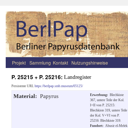
Projekt
Sammlung
Kontakt
Nutzungshinweise
Zum
Inhalt
P. 25215 + P. 25216:
Landregister
springen
Persistente URL
https://berlpap.smb.museum/05125/
Material:
Papyrus
Erwerbung:
Blechkiste
367, untere Teile der Kol.
I+II von P. 25215:
Blechkiste 319, untere Teile
der Kol. V+VI von P.
25216: Blechkiste 319.
Fundort:
Abusir el-Melek