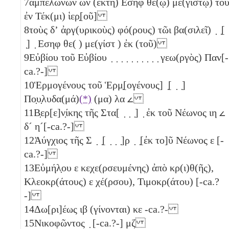
7
ἀμπελώνων ὧν (ἕκτη) Εσηφ θε(ῷ) με(γίστῳ) το
ἐν Τέκ(μι) ἱερ̣[οῦ]
8
τοὺς δʼ ἀργ(υρικοὺς) φό(ρους) τῶι βα(σιλεῖ) ̣ ̣[
̣] ̣ Εσηφ θε( ) με(γίστ ) ἐκ (τοῦ)
9
Εὐβίου τοῦ Εὐβίου ̣ ̣ ̣ ̣ ̣ ̣ ̣ ̣ ̣ ̣ γεω(ργὸς) Παν[-
ca.?-]
10
Ἑρμογένους τοῦ Ἑρμ̣[ογένους] ̣[ ̣ ̣]
Πο̣υ̣λυδα(μά)
(*)
(μα)
λα
𐅵
11
Β̣ερ[ε]ν̣ίκης τῆς Στα[ ̣ ̣ ̣] ̣ ἐκ τοῦ Νέωνος
ιη
𐅵
δ´
η´
[-ca.?-]
12
Ἀύγχιος τῆς Σ ̣ ̣[ ̣ ̣ ̣]ρ ̣ ̣[ἐκ το]ῦ Νέωνος
ε
[-
ca.?-]
13
Εὐμήλ̣ου
ε
κεχε(ρσευμένης) ἀπὸ κρ(ι)θ(ῆς),
Κλεοκρ(άτους)
ε
χέ(ρσου), Τιμοκρ(άτου) [-ca.?
-]
14
Δω[ρι]έως
ιβ
(γίνονται)
κε
-ca.?-
15
Νικοφῶντος ̣ [-ca.?-]
μζ