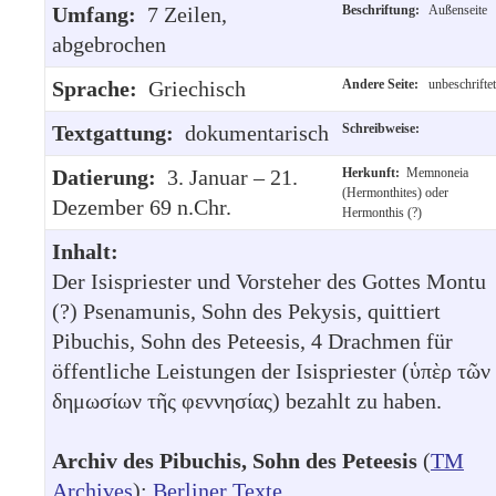
Umfang:
7 Zeilen,
Beschriftung:
Außenseite
abgebrochen
Sprache:
Griechisch
Andere Seite:
unbeschriftet
Textgattung:
dokumentarisch
Schreibweise:
Datierung:
3. Januar – 21.
Herkunft:
Memnoneia
(Hermonthites) oder
Dezember 69 n.Chr.
Hermonthis (?)
Inhalt:
Der Isispriester und Vorsteher des Gottes Montu
(?) Psenamunis, Sohn des Pekysis, quittiert
Pibuchis, Sohn des Peteesis, 4 Drachmen für
öffentliche Leistungen der Isispriester (ὑπὲρ τῶν
δημωσίων τῆς φεννησίας) bezahlt zu haben.
Archiv des Pibuchis, Sohn des Peteesis
(
TM
Archives
):
Berliner Texte