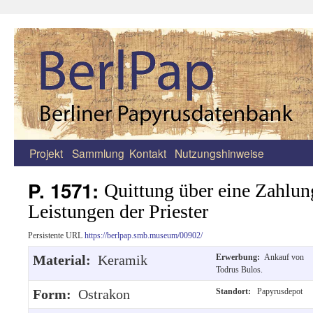
Projekt
Sammlung
Kontakt
Nutzungshinweise
Zum
Inhalt
P. 1571:
Quittung über eine Zahlung
springen
Leistungen der Priester
Persistente URL
https://berlpap.smb.museum/00902/
Material:
Keramik
Erwerbung:
Ankauf von
Todrus Bulos.
Form:
Ostrakon
Standort:
Papyrusdepot