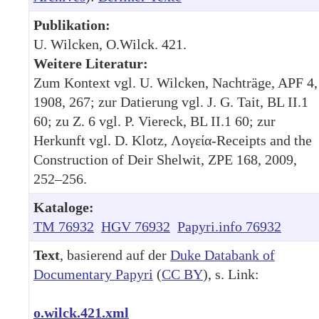
Publikation:
U. Wilcken, O.Wilck. 421.
Weitere Literatur:
Zum Kontext vgl. U. Wilcken, Nachträge, APF 4,
1908, 267; zur Datierung vgl. J. G. Tait, BL II.1
60; zu Z. 6 vgl. P. Viereck, BL II.1 60; zur
Herkunft vgl. D. Klotz, Λογεία-Receipts and the
Construction of Deir Shelwit, ZPE 168, 2009,
252–256.
Kataloge:
TM 76932
HGV 76932
Papyri.info 76932
Text
, basierend auf der
Duke Databank of
Documentary Papyri
(
CC BY
), s. Link:
o.wilck.421.xml