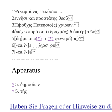
1
Ψεναμοῦνις Πεκύσιος φ-
2
εννῆσι καὶ προστάτης θεοῦ
3
Πιβοῦχις Πετεήσιο(ς) χαίρειν.
4
ἀπέχω παρὰ σοῦ (δραχμὰς)
δ
ὑπ(ὲρ) τῶν
5
[δη]μωσιω
(*)
τη
(*)
φεννησί(ας)
6
[-ca.?-]ε ̣ ̣ ̣λ̣ι̣οσ ̣ου
7
[-ca.?-]ε
-- -- -- -- -- -- -- -- -- --
Apparatus
^
5. δημοσίων
^
5. τὴς
Haben Sie Fragen oder Hinweise zu d