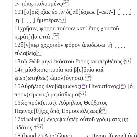
ἐν τ̣ό̣πῳ καλουμένῳ
10
Τ̣[α]ριξ ο̣ἵ̣ας ἐστὶν δι̣[αθ]έ̣σ̣εω̣ς [-ca.?-] ̣[ ̣ ̣ ̣] ̣
̣η̣ ̣[ ̣ ̣ ̣] ἡμετέραν
11
χρῆσιν, φ̣ό̣ρ̣ο̣υ τούτων κατʼ ἔτος χρυσο̣ῦ̣
κ̣ε̣ρ̣ά̣τ̣[ι]α ἑπτά
,
12
ὅ[ν]περ χ̣ρ̣υ̣σ̣ικὸν φόρον ἀποδώσω τῇ ̣ ̣ ̣ ̣
εὐλα̣βείᾳ
13
τῷ Θὼθ μηνὶ ἑκάστου ἔτους ἀνυ̣πε̣ρ̣θέ̣τως·
14
ἡ μίσθωσις κυρία καὶ β[ε]βαία καὶ
ἐ̣περ(ωτηθεὶς) ὡμολ(όγησα).
15
Αὐρήλιος Φοιβάμμωνος
(*)
Πινουτίον̣ο̣ς̣
(*)
[ὁ]
π̣ροκ(είμενος) μεμίσθω̣μ̣α̣ι
16
ὡς πρόκ(ειται). Αὐρήλιος Θεό̣δ̣οτος
Πα̣πνο̣υ[θ]ί̣ο̣υ̣ ἀπὸ̣ Ἑρμουπόλ(εως)
17
ἀξιωθεὶ[ς] ἔγρ̣αψα ὑπὲρ αὐτοῦ γράμμ̣ατα̣ μ̣ὴ
εἰδότος †
18
(hand 2) Αὐρ(ήλιος) ̣ ̣ ̣ ̣ ̣ς̣ Πινουτί(ωνος) ἀπὸ