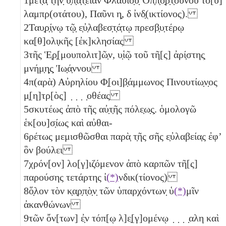
λαμπρ(οτάτου), Παῦνι
η̣
,
δ
ἰνδ̣(ικτίονος).
2
Ταυ̣ρ̣ί̣νῳ τῷ̣ ε̣ὐ̣λαβεσ̣τ̣ά̣τῳ πρεσβ̣υ̣τέρῳ
κα[θ]ολι̣κῆς [ἐκ]κλησίας
3
τῆς Ἑ̣ρ̣[μουπολιτ]ῶ̣ν, υ̣ἱῷ τοῦ τῆ[ς] ἀρί̣στης̣
μνήμ̣η̣ς̣ Ἰω̣ά̣ννου
4
π(αρὰ) Αὐρηλίου Φ̣[οι]β̣άμμωνος Πινουτίω̣ν̣ος
μ̣[η]τρ[ὸς] ̣ ̣ ̣ ̣οθέας
5
σκυτέως ἀπὸ τῆς αὐ̣τ̣ῆς πόλε̣ω̣ς̣. ὁμολογῶ
ἑκ[ου]σ̣ίως καὶ αὐθαι-
6
ρέτως μεμισθῶσθαι παρὰ̣ τ̣ῆς σῆς ε̣ὐλαβεία̣ς ἐφʼ
ὃν βούλει
7
χρόν[ον] λο[γ]ιζόμενον ἀπὸ καρπῶν τῆ[ς]
παρούσης τετάρτης ἰ
(*)
νδικ(τίονος)
8
ὅ̣λον τὸν κ̣α̣ρ̣π̣ὸ̣ν̣ τῶν ὑπαρχόντων̣ ὑ
(*)
μῖν
ἀκανθώνων
9
τῶν ὄν[των] ἐ̣ν τόπ[ῳ λ]ε̣[γ]ομένῳ ̣ ̣ ̣ ̣αλη καὶ