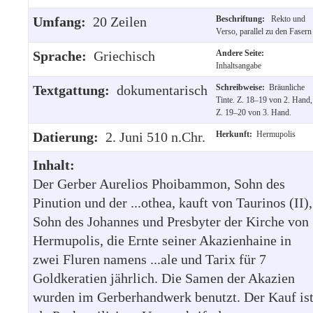
Umfang:
20 Zeilen
Beschriftung:
Rekto und
Verso, parallel zu den Fasern
Sprache:
Griechisch
Andere Seite:
Inhaltsangabe
Textgattung:
dokumentarisch
Schreibweise:
Bräunliche
Tinte. Z. 18–19 von 2. Hand,
Z. 19–20 von 3. Hand.
Datierung:
2. Juni 510 n.Chr.
Herkunft:
Hermupolis
Inhalt:
Der Gerber Aurelios Phoibammon, Sohn des
Pinution und der ...othea, kauft von Taurinos (II),
Sohn des Johannes und Presbyter der Kirche von
Hermupolis, die Ernte seiner Akazienhaine in
zwei Fluren namens ...ale und Tarix für 7
Goldkeratien jährlich. Die Samen der Akazien
wurden im Gerberhandwerk benutzt. Der Kauf is