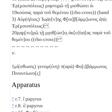
Ἑρ(μουπόλεως) μαρτυ̣ρ̣ῶ τῇ μισθώσει ἀ-
19
κούσας π̣αρὰ τοῦ θεμένου ((rho-cross)) (hand
3) Αὐρ(ήλιος) Ἰω̣ά̣ν[ν]η̣ς̣ Φ̣[οι]β[άμμ]ωνος̣ ἀ̣π̣ὸ̣
Ἑρ(μουπόλεως)
20
μ̣α̣ρ̣[τυ]ρ̣ῶ̣ τ̣ῇ̣ μ̣ι̣σ̣θ̣[ώσ]ε̣ι̣ ἀκ[ο]ύ̣σ̣[ας παρὰ τοῦ
θεμέν]ου ((rho-cross))
-- -- -- -- -- -- -- -- -- --
v:
1
μί(σθωσις) γενομ(ένη) π(αρὰ) Φο[ι]β̣άμμωνος
Πινουτίωνο[ς]
Apparatus
^
r.7. ἰ̈ papyrus
^
r.8. ὑ̈ papyrus