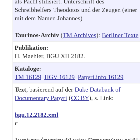
als Pacht stilisiert. Unterschrift des
Schreibhelfers Theodotos und der Zeugen (einer
mit dem Namen Johannes).
Taurinos-Archiv
(
TM Archives
):
Berliner Texte
Publikation:
H. Maehler, BGU XII 2182.
Kataloge:
TM 16129
HGV 16129
Papyri.info 16129
Text
, basierend auf der
Duke Databank of
Documentary Papyri
(
CC BY
), s. Link:
bgu.12.2182.xml
r:
1
μετ̣ὰ̣ τ̣ὴν̣ ὑ̣π̣α̣τ̣είαν Φλαυίο̣υ̣ Ὀπ̣π̣ο̣ρ̣τ̣ούνου το[ῦ]