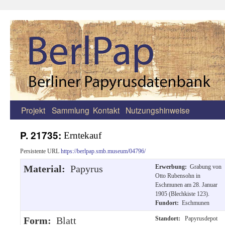
Projekt
Sammlung
Kontakt
Nutzungshinweise
Zum
Inhalt
P. 21735:
Erntekauf
springen
Persistente URL
https://berlpap.smb.museum/04796/
Material:
Papyrus
Erwerbung:
Grabung von
Otto Rubensohn in
Eschmunen am 28. Januar
1905 (Blechkiste 123).
Fundort:
Eschmunen
Form:
Blatt
Standort:
Papyrusdepot