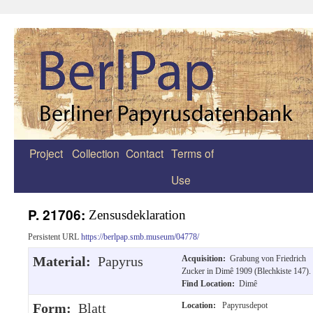
Project
Collection
Contact
Terms of
Zum
Use
Inhalt
springen
P. 21706:
Zensusdeklaration
Persistent URL
https://berlpap.smb.museum/04778/
Material:
Papyrus
Acquisition:
Grabung von Friedrich
Zucker in Dimê 1909 (Blechkiste 147).
Find Location:
Dimê
Form:
Blatt
Location:
Papyrusdepot