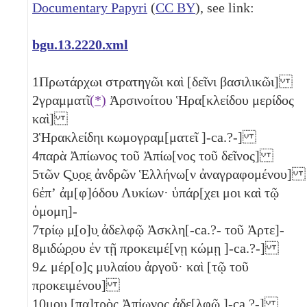
Documentary Papyri
(
CC BY
), see link:
bgu.13.2220.xml
1
Πρωτάρχωι στρατηγῶι καὶ [δεῖνι βασιλικῶι]
2
γραμματῖ
(*)
Ἀρσινοίτου Ἡρα[κλείδου μερίδος
καὶ]
3
Ἡρακλείδηι κωμογραμ[ματεῖ ]-ca.?-]
4
παρὰ Ἀπίωνος τοῦ Ἀπίω[νος τοῦ δεῖνος]
5
τῶν
Ϛ̣υ̣ο̣ε̣
ἀνδρῶν Ἑλλήνω[ν ἀναγραφομένου]
6
ἐπʼ ἀμ[φ]όδου Λυκίων· ὑπάρ[χει μοι καὶ τῷ
ὁμομη]-
7
τρίῳ μ̣[ο]υ̣ ἀδελφῷ Ἀσκλη[-ca.?- τοῦ Ἀρτε]-
8
μιδώ̣ρ̣ου ἐν τῇ προκειμέ[νῃ κώμῃ ]-ca.?-]
9
𐅵
μέρ[ο]ς μυλαίου ἀργοῦ· καὶ [τῷ τοῦ
προκειμένου]
10
μου [πα]τ̣ρὸς Ἀπίωνος ἀδε[λφῷ ]-ca.?-]