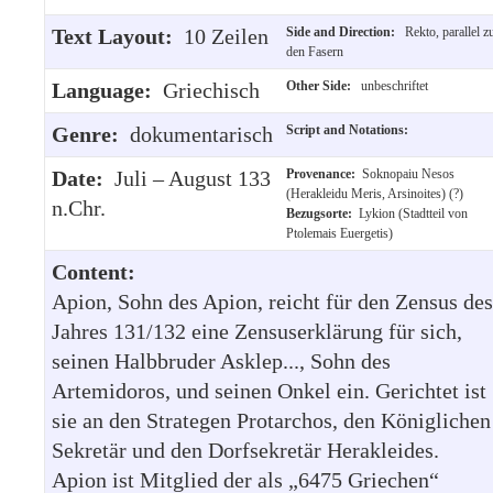
Text Layout:
10 Zeilen
Side and Direction:
Rekto, parallel z
den Fasern
Language:
Griechisch
Other Side:
unbeschriftet
Genre:
dokumentarisch
Script and Notations:
Date:
Juli – August 133
Provenance:
Soknopaiu Nesos
(Herakleidu Meris, Arsinoites) (?)
n.Chr.
Bezugsorte:
Lykion (Stadtteil von
Ptolemais Euergetis)
Content:
Apion, Sohn des Apion, reicht für den Zensus des
Jahres 131/132 eine Zensuserklärung für sich,
seinen Halbbruder Asklep..., Sohn des
Artemidoros, und seinen Onkel ein. Gerichtet ist
sie an den Strategen Protarchos, den Königlichen
Sekretär und den Dorfsekretär Herakleides.
Apion ist Mitglied der als „6475 Griechen“