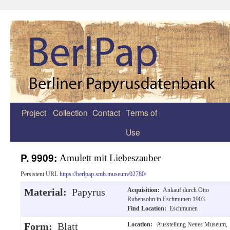
Project
Collection
Contact
Terms of
Zum
Use
Inhalt
springen
P. 9909:
Amulett mit Liebeszauber
Persistent URL
https://berlpap.smb.museum/02780/
Material:
Papyrus
Acquisition:
Ankauf durch Otto
Rubensohn in Eschmunen 1903.
Find Location:
Eschmunen
Form:
Blatt
Location:
Ausstellung Neues Museum,