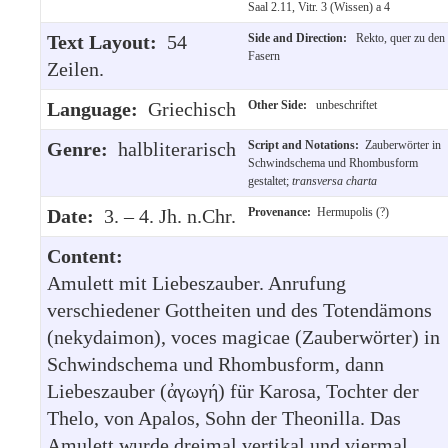
Saal 2.11, Vitr. 3 (Wissen) a 4
Text Layout:
54
Side and Direction:
Rekto, quer zu den
Fasern
Zeilen.
Language:
Griechisch
Other Side:
unbeschriftet
Genre:
halbliterarisch
Script and Notations:
Zauberwörter in
Schwindschema und Rhombusform
gestaltet;
transversa charta
Date:
3. – 4. Jh. n.Chr.
Provenance:
Hermupolis (?)
Content:
Amulett mit Liebeszauber. Anrufung
verschiedener Gottheiten und des Totendämons
(nekydaimon), voces magicae (Zauberwörter) in
Schwindschema und Rhombusform, dann
Liebeszauber (ἀγωγή) für Karosa, Tochter der
Thelo, von Apalos, Sohn der Theonilla. Das
Amulett wurde dreimal vertikal und viermal