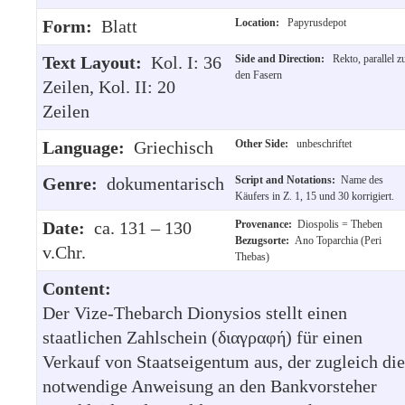
Form:
Blatt
Location:
Papyrusdepot
Text Layout:
Kol. I: 36
Side and Direction:
Rekto, parallel z
den Fasern
Zeilen, Kol. II: 20
Zeilen
Language:
Griechisch
Other Side:
unbeschriftet
Genre:
dokumentarisch
Script and Notations:
Name des
Käufers in Z. 1, 15 und 30 korrigiert.
Date:
ca. 131 – 130
Provenance:
Diospolis = Theben
Bezugsorte:
Ano Toparchia (Peri
v.Chr.
Thebas)
Content:
Der Vize-Thebarch Dionysios stellt einen
staatlichen Zahlschein (διαγραφή) für einen
Verkauf von Staatseigentum aus, der zugleich die
notwendige Anweisung an den Bankvorsteher