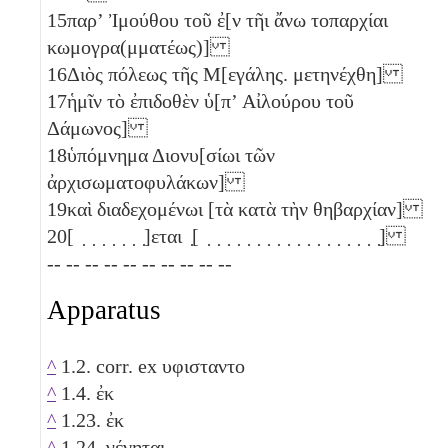
15
παρʼ Ἰμούθου τοῦ ἐ[ν τῆι ἄνω τοπαρχίαι
κωμογρα(μματέως)]
16
Διὸς πόλεως τῆς Μ[εγάλης. μετηνέχθη]
17
ἡμῖν τὸ ἐπιδοθὲν ὑ[πʼ Αἰλούρου τοῦ
Δάμωνος]
18
ὑπόμνημα Διονυ[σίωι τῶν
ἀρχισωματοφυλάκων]
19
καὶ διαδεχομένωι [τὰ κατὰ τὴν θηβαρχίαν]
20
[ ̣ ̣ ̣ ̣ ̣ ̣ ̣]εται ̣[ ̣ ̣ ̣ ̣ ̣ ̣ ̣ ̣ ̣ ̣ ̣ ̣ ̣ ̣ ̣ ̣ ̣ ̣]
-- -- -- -- -- -- -- -- -- --
Apparatus
^
1.2. corr. ex υφισταντο
^
1.4. ἐκ
^
1.23. ἐκ
^
1.24. γένηται