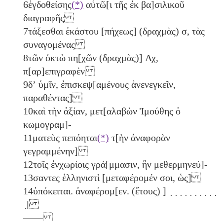
6
ἐγδοθείσης
(*)
αὑτῶ[ι τῆς ἐκ βα]σιλικοῦ
διαγραφῆς
7
τάξεσθαι ἑκάστου [πήχεως] (δραχμὰς)
σ
, τὰς
συναγομένας
8
τῶν ὀκτὼ
πη[χῶν (δραχμὰς)]
Αχ
,
π[αρ]επιγραφὲν
9
δʼ ὑμῖν, ἐπισκεψ[αμένους ἀνενεγκεῖν,
παραθέντας]
10
καὶ τὴν ἀξίαν, μετ[αλαβὼν Ἰμούθης ὁ
κωμογραμ]-
11
ματεὺς πεπόηται
(*)
τ[ὴν ἀναφορὰν
γεγραμμένην]
12
τοῖς ἐνχωρίοις γρά[μμασιν, ἣν μεθερμηνεύ]-
13
σαντες ἑλληνιστὶ [μεταφέρομέν σοι, ὡς]
14
ὑπόκειται. ἀναφέρομ[εν. (ἔτους) ] ̣ ̣ ̣ ̣ ̣ ̣ ̣ ̣ ̣ ̣
̣]
——