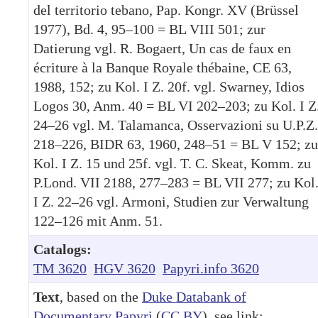
del territorio tebano, Pap. Kongr. XV (Brüssel
1977), Bd. 4, 95–100 = BL VIII 501; zur
Datierung vgl. R. Bogaert, Un cas de faux en
écriture à la Banque Royale thébaine, CE 63,
1988, 152; zu Kol. I Z. 20f. vgl. Swarney, Idios
Logos 30, Anm. 40 = BL VI 202–203; zu Kol. I Z
24–26 vgl. M. Talamanca, Osservazioni su U.P.Z.
218–226, BIDR 63, 1960, 248–51 = BL V 152; zu
Kol. I Z. 15 und 25f. vgl. T. C. Skeat, Komm. zu
P.Lond. VII 2188, 277–283 = BL VII 277; zu Kol
I Z. 22–26 vgl. Armoni, Studien zur Verwaltung
122–126 mit Anm. 51.
Catalogs:
TM 3620
HGV 3620
Papyri.info 3620
Text
, based on the
Duke Databank of
Documentary Papyri
(
CC BY
), see link: