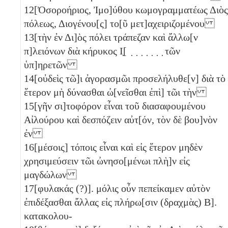
12
[Ὀσοροήριος, Ἰμο]ύθου κωμογραμματέως Διὸς
πόλεως, Διογένου[ς] το[ῦ μετ]αχειριζομένου
13
[τὴν ἐν Δι]ὸς πόλει τράπεζαν καὶ ἄλλω[ν
π]λειόνων διὰ κήρυκος Ι̣[ ̣ ̣ ̣ ̣ ̣ ̣ ̣ τῶν
ὑπ]ηρετῶν
14
[οὐδεὶς τῶ]ι ἀγορασμῶι προσελήλυθε[ν] διὰ τὸ
ἕτερον μὴ δύνασθαι ὠ[νεῖσθαι ἐπὶ] τῶι τὴν
15
[γῆν σι]τοφόρον εἶναι τοῦ διασαφουμένου
Αἰλούρου καὶ δεσπόζειν αὐτ[όν, τὸν δὲ βου]νὸν
ἐν
16
[μέσοις] τόποις εἶναι καὶ εἰς ἕτερον μηδὲν
χρησιμεύσειν τῶι ὠνησο[μένωι πλὴ]ν εἰς
μαγδώλων
17
[φυλακάς (?)]. μόλις οὖν πεπείκαμεν αὐτὸν
ἐπιδέξασθαι ἄλλας εἰς πλήρω[σιν (δραχμὰς)
Β
].
κατακολου-