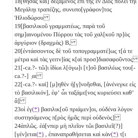
18
[θήσας καὶ] δεξάμενος ἐπὶ τῆς ἐν Διὸς πόλει τῆι
Μεγάληι τραπέζης, συνυπο[γράφον]τος
Ἡλιοδώρου
19
[βασιλικοῦ γραμματέως, παρὰ τοῦ
σημ]αινομένου Πύρρου τὰς τοῦ χαλ[κοῦ πρ]ὸς
ἀργύριον (δραχμὰς)
Β
,
20
[ἐντάσσοντος δὲ τοῦ τοπογραμματέ]ως τ[ά τε
μέτρα καὶ τὰς γειτν]ίας κ[αὶ προσ]διασαφοῦντο
21
[-ca.?- τῶ]ι ἰδίωι λ[όγω]ι [τ]οῦ βασιλέως του[-
ca.?-] ̣αι
22
[-ca.?- καὶ] [μ]ηθὲν ἠ[γ]νοῆσθαι, [ἀνένεγκε εἰς
τὸ βασιλικόν], ἐφʼ ὧι ταξάμε[νος κυριεύσει καθʼ
ἃ]
23
οἱ ἐγ
(*)
βασιλικ[οῦ πριάμεν]οι, οὐδένα λόγον
συστησάμενος π[ρὸς ἡμᾶς περὶ οὐδενὸς]
24
ἁπλῶς. ἐά[νπερ μὴ πλεῖον τῶι βασιλεῖ(?)]
[γέν]εται
(*)
, ἐπαναπραθήσεται καὶ κὰν
(*)
τ[ι