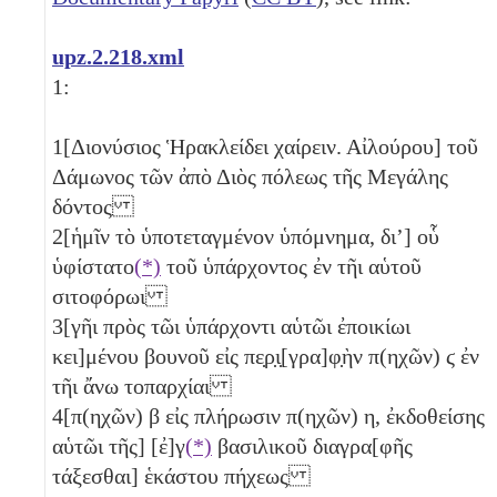
upz.2.218.xml
1:
1
[Διονύσιος Ἡρακλείδει χαίρειν. Αἰλούρου] τοῦ
Δάμωνος τῶν ἀπὸ Διὸς πόλεως τῆς Μεγάλης
δόντος
2
[ἡμῖν τὸ ὑποτεταγμένον ὑπόμνημα, διʼ] οὗ
ὑφίστατο
(*)
τοῦ ὑπάρχοντος ἐν τῆι αὑτοῦ
σιτοφόρωι
3
[γῆι πρὸς τῶι ὑπάρχοντι αὑτῶι ἐποικίωι
κει]μένου βουνοῦ εἰς πε̣ρ̣ι̣[γρα]φ̣ὴν π(ηχῶν)
ϛ
ἐν
τῆι ἄνω τοπαρχίαι
4
[π(ηχῶν)
β
εἰς πλήρωσιν π(ηχῶν)
η
, ἐκδοθείσης
αὑτῶι τῆς] [ἐ]γ
(*)
βασιλικοῦ διαγρα[φῆς
τάξεσθαι] ἑκάστου πήχεως