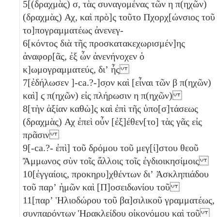
5
[(δραχμὰς)
σ
, τὰς συναγομένας τῶν
η
π(ηχῶν)
(δραχμὰς)
Αχ
, καὶ πρὸ]ς τοῦτο Πχορχ[ώνσιος τοῦ
το]πογραμματέως ἀνενεγ-
6
[κόντος διὰ τῆς προσκατακεχωρισμέν]ης
ἀναφορ[ᾶς, ἐξ ὧν ἀνενήνοχεν ὁ
κ]ωμογραμματεύς, διʼ ἧς
7
[ἐδήλωσεν ]-ca.?-]σ̣ον καὶ [εἶναι τῶν
β
π(ηχῶν)
καὶ]
ϛ
π(ηχῶν) εἰς πλήρωσιν
η
π(ηχῶν)
8
[τὴν ἀξίαν καθὼ]ς καὶ ἐπὶ τῆς ὑπο[σ]τάσεως
(δραχμὰς)
Αχ
ἐπεὶ οὖν [ἐξ]έθεν[το] τὰς γᾶς εἰς
πρᾶσιν
9
[-ca.?- ἐπὶ] τοῦ δρόμου τοῦ μεγ[ί]στου θεοῦ
Ἄμμωνος σὺν τοῖς ἄλλοις τοῖς ἐγδιοικησίμοις
10
[ἐγγαίοις, προκηρυ]χθέντων διʼ Ἀσκληπιάδου
τοῦ παρʼ ἡμῶν καὶ [Π]οσειδωνίου τοῦ
11
[παρʼ Ἡλιοδώρου τοῦ βα]σιλικοῦ γραμματέως,
συνπαρόντων Ἡρακλείδου οἰκονόμου καὶ τοῦ