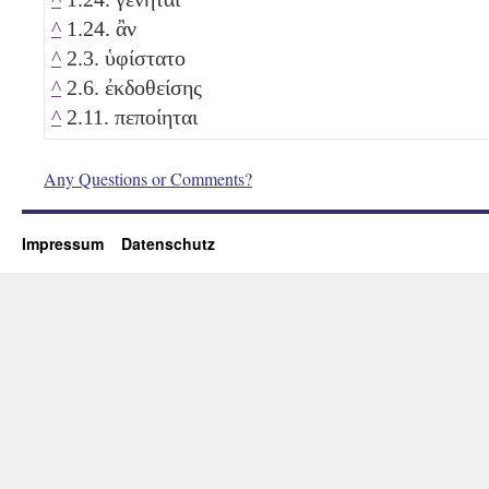
^
1.24. ἂν
^
2.3. ὑφίστατο
^
2.6. ἐκδοθείσης
^
2.11. πεποίηται
Any Questions or Comments?
Impressum
Datenschutz