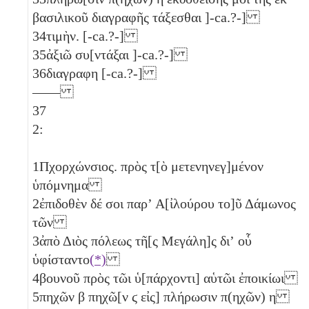
βασιλικοῦ διαγραφῆς τάξεσθαι ]-ca.?-]
34
τιμὴν. [-ca.?-]
35
ἀξιῶ συ[ντάξαι ]-ca.?-]
36
διαγραφη [-ca.?-]
——
37
2:
1
Πχορχώνσιος. πρὸς τ[ὸ μετενηνεγ]μένον
ὑπόμνημα
2
ἐπιδοθὲν δέ σοι παρʼ Α[ἰλούρου το]ῦ Δάμωνος
τῶν
3
ἀπὸ Διὸς πόλεως τῆ[ς Μεγάλη]ς διʼ οὗ
ὑφίσταντο
(*)
4
βουνοῦ πρὸς τῶι ὑ[πάρχοντι] αὑτῶι ἐποικίωι
5
πηχῶν
β
πηχῶ[ν
ϛ
εἰς] πλήρωσιν π(ηχῶν)
η