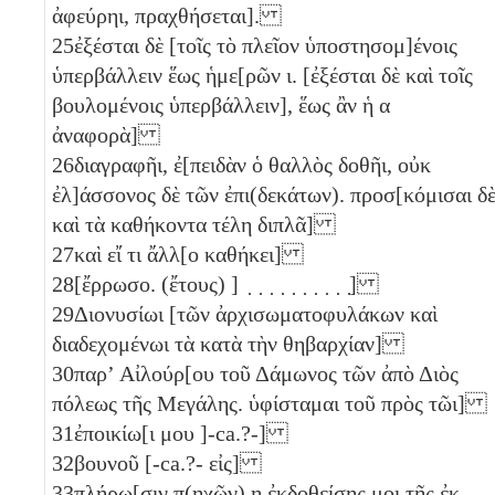
ἀφεύρηι, πραχθήσεται].
25
ἐξέσται δὲ [τοῖς τὸ πλεῖον ὑποστησομ]ένοις
ὑπερβάλλειν ἕως ἡμε[ρῶν
ι
. [ἐξέσται δὲ καὶ τοῖς
βουλομένοις ὑπερβάλλειν], ἕως ἂν ἡ
α
ἀναφορὰ]
26
διαγραφῆι, ἐ[πειδὰν ὁ θαλλὸς δοθῆι, οὐκ
ἐλ]άσσονος δὲ τῶν ἐπι(δεκάτων). προσ[κόμισαι δ
καὶ τὰ καθήκοντα τέλη διπλᾶ]
27
καὶ εἴ τι ἄλλ[ο καθήκει]
28
[ἔρρωσο. (ἔτους) ] ̣ ̣ ̣ ̣ ̣ ̣ ̣ ̣ ̣ ̣]
29
Διονυσίωι [τῶν ἀρχισωματοφυλάκων καὶ
διαδεχομένωι τὰ κατὰ τὴν θηβαρχίαν]
30
παρʼ Αἰλούρ[ου τοῦ Δάμωνος τῶν ἀπὸ Διὸς
πόλεως τῆς Μεγάλης. ὑφίσταμαι τοῦ πρὸς τῶι]
31
ἐποικίω[ι μου ]-ca.?-]
32
βουνοῦ [-ca.?- εἰς]
33
πλήρω[σιν π(ηχῶν)
η
ἐκδοθείσης μοι τῆς ἐκ