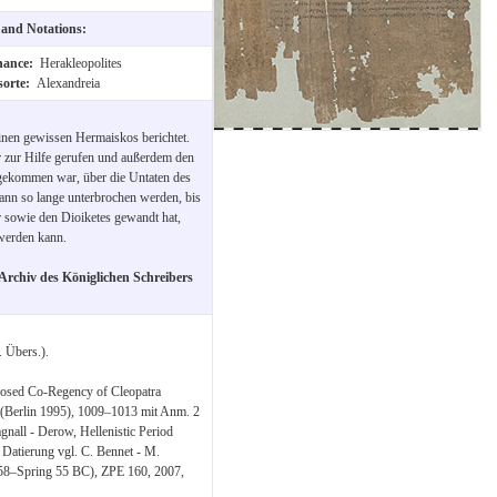
t and Notations:
nance:
Herakleopolites
sorte:
Alexandreia
inen gewissen Hermaiskos berichtet.
r zur Hilfe gerufen und außerdem den
 gekommen war, über die Untaten des
dann so lange unterbrochen werden, bis
er sowie den Dioiketes gewandt hat,
werden kann.
Archiv des Königlichen Schreibers
 Übers.).
posed Co-Regency of Cleopatra
 (Berlin 1995), 1009–1013 mit Anm. 2
gnall - Derow, Hellenistic Period
r Datierung vgl. C. Bennet - M.
58–Spring 55 BC), ZPE 160, 2007,