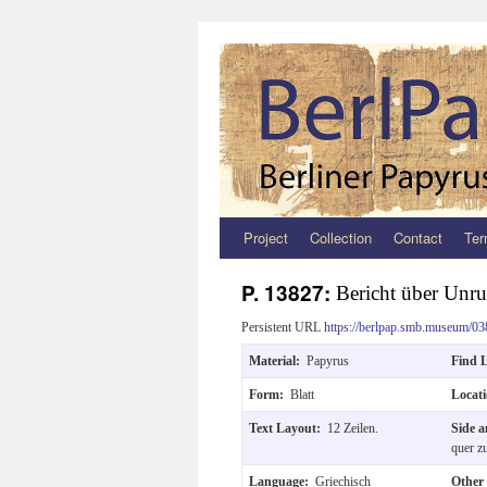
Project
Collection
Contact
Ter
Zum
Inhalt
P. 13827:
Bericht über Unru
springen
Persistent URL
https://berlpap.smb.museum/03
Material:
Papyrus
Find 
Form:
Blatt
Locat
Text Layout:
12 Zeilen.
Side 
quer z
Language:
Griechisch
Other