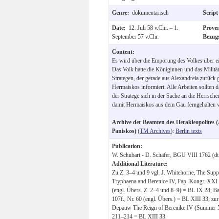
Genre:
dokumentarisch
Scrip
Date:
12. Juli 58 v.Chr. – 1.
Prove
September 57 v.Chr.
Bezug
Content:
Es wird über die Empörung des Volkes über e
Das Volk hatte die Königinnen und das Militä
Strategen, der gerade aus Alexandreia zurück
Hermaiskos informiert. Alle Arbeiten sollten 
der Stratege sich in der Sache an die Herrsch
damit Hermaiskos aus dem Gau ferngehalten 
Archive der Beamten des Herakleopolites (
Paniskos)
(
TM Archives
):
Berlin texts
Publication:
W. Schubart - D. Schäfer, BGU VIII 1762 (dt.
Additional Literature:
Zu Z. 3–4 und 9 vgl. J. Whitehorne, The Sup
Tryphaena and Berenice IV, Pap. Kongr. XXI
(engl. Übers. Z. 2–4 und 8–9) = BL IX 28; Ba
107f., Nr. 60 (engl. Übers.) = BL XIII 33; zu
Depauw The Reign of Berenike IV (Summer 
211–214 = BL XIII 33.