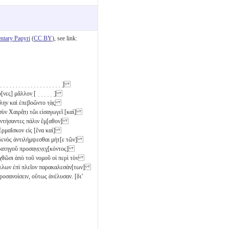
tary Papyri
(
CC BY
), see link:
̣ ̣ ̣ ̣ ̣ ̣ ̣ ̣ ̣ ̣ ̣ ̣ ̣ ̣ ̣ ̣ ̣ ̣ ̣ ̣ ̣ ̣]
ες] μᾶλλον̣ [ ̣ ̣ ̣ ̣ ̣ ̣]
̣] πύλην καὶ ἐπεβοῶντο τ̣ὰ̣ς̣
σὺν Χαιρᾶ̣τ̣ι τῶι εἰσαγωγεῖ [καὶ]
αντήσαντες πάλιν ἔμ̣[αθον]
 Ἑρμαΐσκον εἰς [ἕνα καὶ]
δενὸς ἀντιλήμψεσθαι μήτ[ε τῶν]
ατηγοῦ προσα̣ν̣ε̣ν̣ε̣γ̣[κόντος]
ιρχθῶσι ἀπὸ τοῦ νομοῦ οἱ περὶ τὸν
 ἄλλων ἐπὶ πλεῖον παρακαλεσάν[των]
προσανοίσειν, οὕτως ἀνέλυσαν. [διʼ