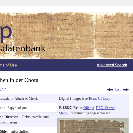
ms of Use
Advanced Search
hen in der Chora
877/
|
List
|
Location:
Abusir el-Melek
Digital Images
(see
Terms Of Use
)
:
ion:
Papyrusdepot
P. 13827, Rekto
600 dpi
DFG-Viewer
Status:
Restaurierung abgeschlossen
and Direction:
Rekto, parallel und
u den Fasern
 Side:
unbeschriftet