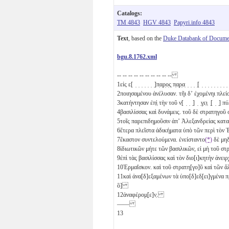
Catalogs:
TM 4843
HGV 4843
Papyri.info 4843
Text
, based on the
Duke Databank of Documen
bgu.8.1762.xml
-- -- -- -- -- -- -- -- -- --
1
εἰς ε[ ̣ ̣ ̣ ̣ ̣ ̣ ̣]π̣α̣ρ̣ο̣ς̣ π̣α̣ρ̣α̣ ̣ ̣ ̣ ̣[ ̣ ̣ ̣ ̣ ̣ ̣ ̣ ̣ 
2
ποιησαμένου ἀνέλυσαν. τῆι δʼ ἐχομένηι πλείο[ν
3
κατήντησαν ἐπ̣ὶ̣ τὴν τοῦ ν[ ̣ ̣ ̣] ̣ ̣γ̣ε̣ι̣ ̣[ ̣ 
4
βασιλίσσας καὶ δυνάμεις. τοῦ δὲ στρατηγοῦ 
5
τοῖς παρεπιδημοῦσιν ἀπʼ Ἀλεξανδρείας κατ
6
ἕτερα πλεῖστα ἀδικήματα ὑπὸ τῶν περὶ τὸν
7
ἕκαστον συντελούμενα. ἐνείσταντο
(*)
δὲ μη
8
ἰδιωτικῶν μήτε τῶν βασιλικῶν, εἰ μὴ τοῦ στρ
9
ἐπὶ τὰς βασιλίσσας καὶ τὸν διο[ι]κητὴν ἀνε
10
Ἑρμαΐσκον. καὶ τοῦ στρατη[γο]ῦ καὶ τῶν
11
καὶ ἀνα[δ]εξαμένων τὰ ὑπο[δ]εδ̣[ει]γμένα 
ὃ]
12
ἀναφέρομ̣[ε]ν̣.
——
13