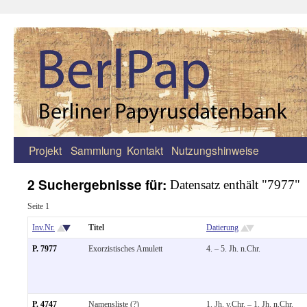
Projekt
Sammlung
Kontakt
Nutzungshinweise
Zum
Inhalt
2 Suchergebnisse für:
Datensatz enthält "7977"
springen
Seite 1
Inv.Nr.
Titel
Datierung
P. 7977
Exorzistisches Amulett
4. – 5. Jh. n.Chr.
P. 4747
Namensliste (?)
1. Jh. v.Chr. – 1. Jh. n.Chr.