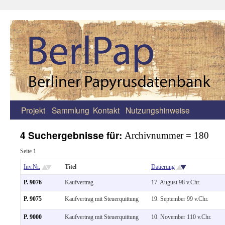
Projekt
Sammlung
Kontakt
Nutzungshinweise
Zum
Inhalt
4 Suchergebnisse für:
Archivnummer = 180
springen
Seite 1
Inv.Nr.
Titel
Datierung
P. 9076
Kaufvertrag
17. August 98 v.Chr.
P. 9075
Kaufvertrag mit Steuerquittung
19. September 99 v.Chr.
P. 9000
Kaufvertrag mit Steuerquittung
10. November 110 v.Chr.