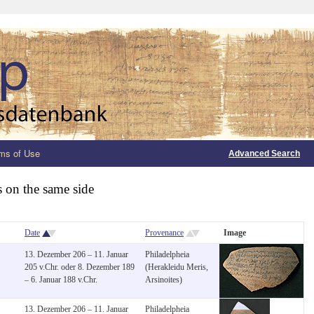
ms of Use
Advanced Search
s on the same side
Date
Provenance
Image
13. Dezember 206 – 11. Januar
Philadelpheia
205 v.Chr. oder 8. Dezember 189
(Herakleidu Meris,
– 6. Januar 188 v.Chr.
Arsinoites)
13. Dezember 206 – 11. Januar
Philadelpheia