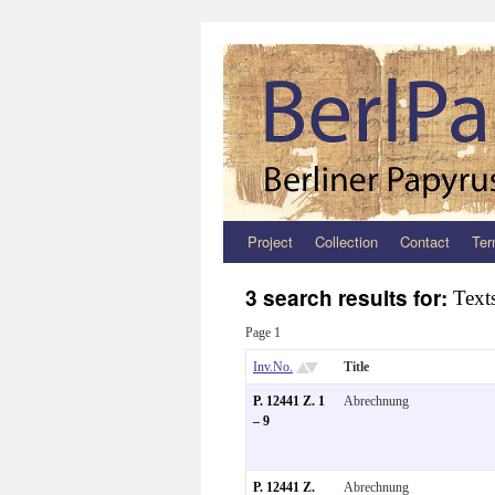
Project
Collection
Contact
Ter
Zum
Inhalt
3 search results for:
Text
springen
Page 1
Inv.No.
Title
P. 12441 Z. 1
Abrechnung
– 9
P. 12441 Z.
Abrechnung