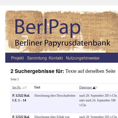
Projekt
Sammlung
Kontakt
Nutzungshinweise
Zum
Inhalt
2 Suchergebnisse für:
Texte auf derselben Seite
springen
Seite 1
Inv.Nr.
Titel
Datierung
P. 12322 Kol.
Abrechnung über Drescharbeiten
nach 28. September 205 v.Chr.
I Z. 1 – 14
oder nach 24. September 188
v.Chr.
P. 12322 Kol.
Abrechnung über Erhalt von
nach 28. September 205 v.Chr.