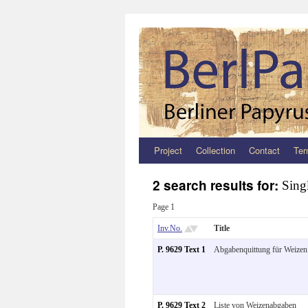
Project
Collection
Contact
Ter
Zum
Inhalt
2 search results for:
Singl
springen
Page 1
Inv.No.
Title
P. 9629 Text 1
Abgabenquittung für Weizen
P. 9629 Text 2
Liste von Weizenabgaben