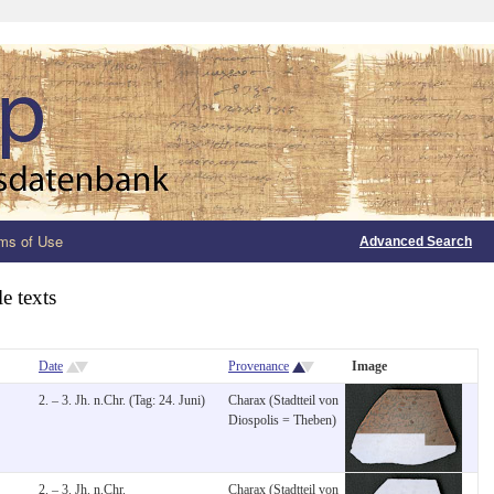
ms of Use
Advanced Search
e texts
Date
Provenance
Image
2. – 3. Jh. n.Chr. (Tag: 24. Juni)
Charax (Stadtteil von
Diospolis = Theben)
2. – 3. Jh. n.Chr.
Charax (Stadtteil von