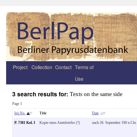
Project
Collection
Contact
Terms of
Zum
Use
Inhalt
springen
3 search results for:
Texts on the same side
Page 1
Inv.No.
Title
Date
P. 7381 Kol. I
Kopie eines Amtsbriefes (?)
nach 26. September 190 n.Chr.