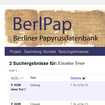
Projekt
Sammlung
Kontakt
Nutzungshinweise
Zum
Inhalt
2 Suchergebnisse für:
Einzelne Texte
springen
Seite 1
Inv.Nr.
Titel
Datierung
P. 18289
Quittung
7. Jh. n.Chr. (?)
innen Text 1
P. 18289
Urkunde
7. Jh. n.Chr. (?)