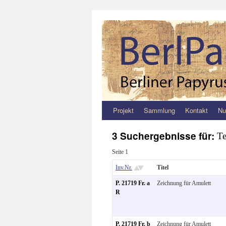
Projekt
Sammlung
Kontakt
Nu
Zum
Inhalt
3 Suchergebnisse für:
Te
springen
Seite 1
Inv.Nr.
Titel
P. 21719 Fr. a
Zeichnung für Amulett
R
P. 21719 Fr. b
Zeichnung für Amulett