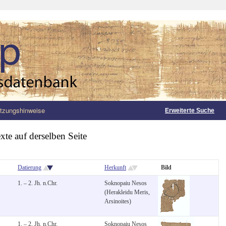
tzungshinweise
Erweiterte Suche
xte auf derselben Seite
Datierung
Herkunft
Bild
1. – 2. Jh. n.Chr.
Soknopaiu Nesos
(Herakleidu Meris,
Arsinoites)
1. – 2. Jh. n.Chr.
Soknopaiu Nesos