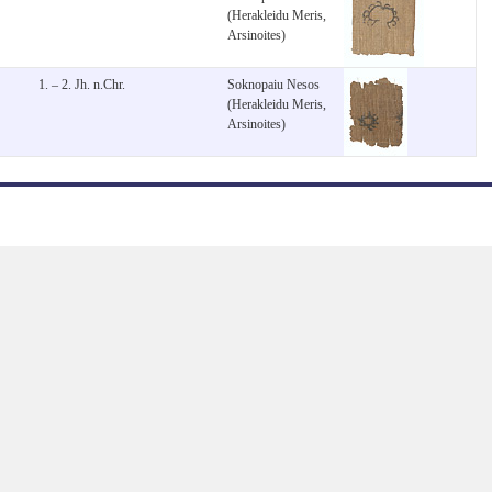
(Herakleidu Meris,
Arsinoites)
1. – 2. Jh. n.Chr.
Soknopaiu Nesos
(Herakleidu Meris,
Arsinoites)