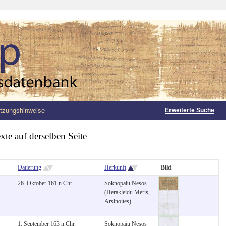
tzungshinweise
Erweiterte Suche
xte auf derselben Seite
Datierung
Herkunft
Bild
26. Oktober 161 n.Chr.
Soknopaiu Nesos
(Herakleidu Meris,
Arsinoites)
1. September 163 n.Chr.
Soknopaiu Nesos