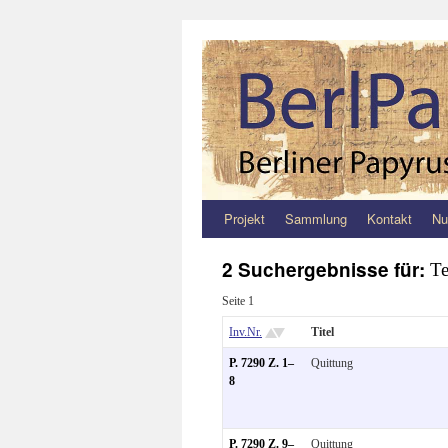
Projekt
Sammlung
Kontakt
Nu
Zum
Inhalt
2 Suchergebnisse für:
Te
springen
Seite 1
Inv.Nr.
Titel
P. 7290 Z. 1–
Quittung
8
P. 7290 Z. 9–
Quittung