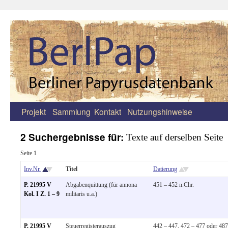
Projekt
Sammlung
Kontakt
Nutzungshinweise
Zum
Inhalt
2 Suchergebnisse für:
Texte auf derselben Seite
springen
Seite 1
Inv.Nr.
Titel
Datierung
P. 21995 V
Abgabenquittung (für annona
451 – 452 n.Chr.
Kol. I Z. 1 – 9
militaris u.a.)
P. 21995 V
Steuerregisterauszug
442 – 447, 472 – 477 oder 487