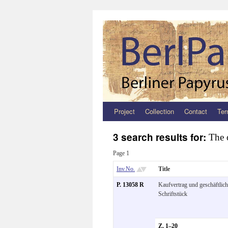
Project
Collection
Contact
Ter
Zum
Inhalt
3 search results for:
The 
springen
Page 1
Inv.No.
Title
P. 13058 R
Kaufvertrag und geschäftlic
Schriftstück
Z. 1–20