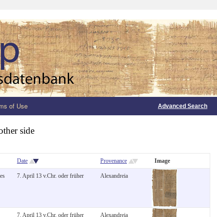
ms of Use
Advanced Search
other side
Date
Provenance
Image
hes
7. April 13 v.Chr. oder früher
Alexandreia
7. April 13 v.Chr. oder früher
Alexandreia