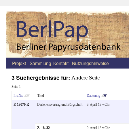
Projekt
Sammlung
Kontakt
Nutzungshinweise
Zum
Inhalt
3 Suchergebnisse für:
Andere Seite
springen
Seite 1
Inv.Nr.
Titel
Datierung
P. 13070 R
Darlehensvertrag und Bürgschaft
9. April 13 v.Chr.
Z. 18–32
9. April 13 v.Chr.