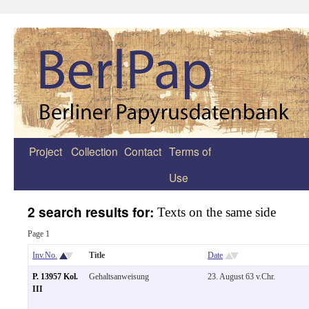
Project
Collection
Contact
Terms of
Zum
Use
Inhalt
springen
2 search results for:
Texts on the same side
Page 1
Inv.No.
Title
Date
P. 13957 Kol.
Gehaltsanweisung
23. August 63 v.Chr.
III