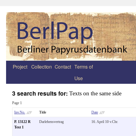
Project
Collection
Contact
Terms of
Zum
Use
Inhalt
springen
3 search results for:
Texts on the same side
Page 1
Inv.No.
Title
Date
P. 13122 R
Darlehensvertrag
16. April 10 v.Chr.
Text 1