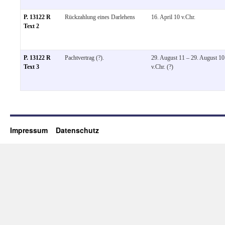
P. 13122 R
Rückzahlung eines Darlehens
16. April 10 v.Chr.
Text 2
P. 13122 R
Pachtvertrag (?).
29. August 11 – 29. August 10
Text 3
v.Chr. (?)
Impressum
Datenschutz