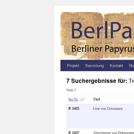
Projekt
Sammlung
Kontakt
Nu
Zum
Inhalt
7 Suchergebnisse für:
Te
springen
Seite 1
Inv.Nr.
Titel
P. 1435
Liste von Ortsnamen
P. 1437
Abrechnung von Dekaprote