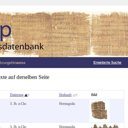
tzungshinweise
Erweiterte Suche
xte auf derselben Seite
Datierung
Herkunft
Bild
3. Jh. n.Chr.
Hermupolis
n
3. Jh. n.Chr.
Hermupolis