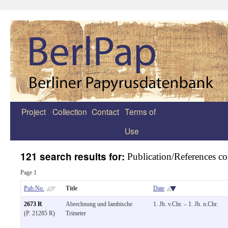
Project
Collection
Contact
Terms of
Zum
Use
Inhalt
springen
121 search results for:
Publication/References 
Page 1
Pub.No.
Title
Date
2673 R
Abrechnung und Iambische
1. Jh. v.Chr. – 1. Jh. n.Chr.
(P. 21285 R)
Trimeter