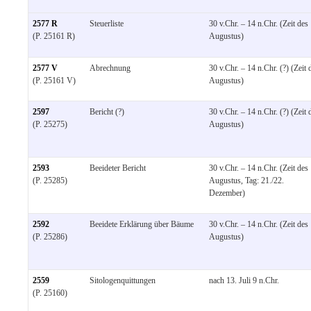
2577 R
Steuerliste
30 v.Chr. – 14 n.Chr. (Zeit des
(P. 25161 R)
Augustus)
2577 V
Abrechnung
30 v.Chr. – 14 n.Chr. (?) (Zeit 
(P. 25161 V)
Augustus)
2597
Bericht (?)
30 v.Chr. – 14 n.Chr. (?) (Zeit 
(P. 25275)
Augustus)
2593
Beeideter Bericht
30 v.Chr. – 14 n.Chr. (Zeit des
(P. 25285)
Augustus, Tag: 21./22.
Dezember)
2592
Beeidete Erklärung über Bäume
30 v.Chr. – 14 n.Chr. (Zeit des
(P. 25286)
Augustus)
2559
Sitologenquittungen
nach 13. Juli 9 n.Chr.
(P. 25160)