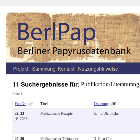
Projekt
Sammlung
Kontakt
Nutzungshinweise
Zum
Inhalt
11 Suchergebnisse für:
Publikation/Literaturang
springen
Seite 1
Pub.Nr.
Titel
Datierung
32–33
Medizinische Rezepte
5. – 6. Jh. n.Chr.
(P. 7763)
29–30
Medizinischer Traktat der
3. Jh. n.Chr.