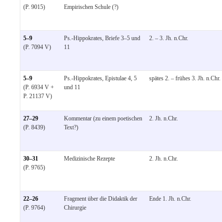
(P. 9015)
Empirischen Schule (?)
5–9
Ps.-Hippokrates, Briefe 3–5 und
2. – 3. Jh. n.Chr.
(P. 7094 V)
11
5–9
Ps.-Hippokrates, Epistulae 4, 5
spätes 2. – frühes 3. Jh. n.Chr.
(P. 6934 V +
und 11
P. 21137 V)
27–29
Kommentar (zu einem poetischen
2. Jh. n.Chr.
(P. 8439)
Text?)
30–31
Medizinische Rezepte
2. Jh. n.Chr.
(P. 9765)
22–26
Fragment über die Didaktik der
Ende 1. Jh. n.Chr.
(P. 9764)
Chirurgie