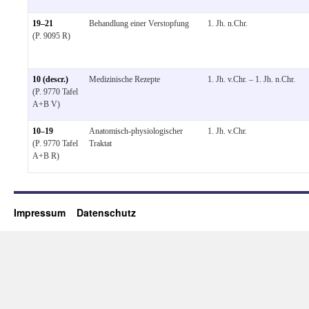
19–21
Behandlung einer Verstopfung
1. Jh. n.Chr.
(P. 9095 R)
10 (descr.)
Medizinische Rezepte
1. Jh. v.Chr. – 1. Jh. n.Chr.
(P. 9770 Tafel
A+B V)
10–19
Anatomisch-physiologischer
1. Jh. v.Chr.
(P. 9770 Tafel
Traktat
A+B R)
Impressum
Datenschutz