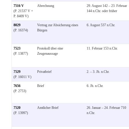
7516 V
Abrechnung
29. August 142 – 23. Februar
(P. 21537 V +
144 n.Chr. oder früher
P. 8409 V)
8029
Vertrag zur Absicherung eines
6. August 537 n.Chr.
(P. 16374)
Bürgen
7523
Protokoll über eine
11. Februar 153 n.Chr.
(P. 13877)
Zeugenaussage
7529
Privatbrief
2. – 3. Jh. n.Chr.
(P. 16011 V)
7656
Brief
6. Jh. n.Chr.
(P. 2753)
7520
Amtlicher Brief
26. Januar – 24. Februar 710
(P. 13997)
n.Chr.