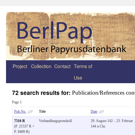
Project
Collection
Contact
Terms of
Zum
Use
Inhalt
springen
72 search results for:
Publication/References con
Page 1
Pub.No.
Title
Date
7516 R
Verhandlungsprotokoll
29. August 142 – 23. Februar
(P. 21537 R +
144 n.Chr.
P. 8409 R)